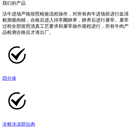
我们的产品
活牛进场严格按照检验流程操作，对所有肉牛进场前进行血清
检测瘦肉精，合格后进入待宰圈静养，静养后进行屠宰。屠宰
过程全部按照清真工艺要求和屠宰操作规程进行，所有牛肉产
品检测合格后才准出厂。
四分体
冷鲜冷冻部位肉