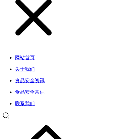
网站首页
关于我们
食品安全资讯
食品安全常识
联系我们