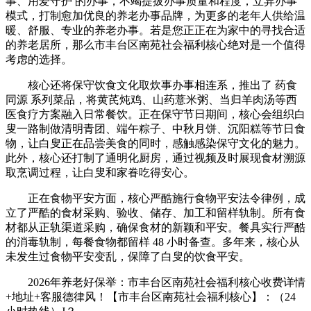
事、用爱守护 的办事，不竭提拔办事质量和程度，立异办事
模式，打制愈加优良的养老办事品牌，为更多的老年人供给温
暖、舒服、专业的养老办事。若是您正正在为家中的寻找合适
的养老居所，那么市丰台区南苑社会福利核心绝对是一个值得
考虑的选择。
核心还将保守饮食文化取炊事办事相连系，推出了 药食
同源 系列菜品，将黄芪炖鸡、山药薏米粥、当归羊肉汤等西
医食疗方案融入日常餐饮。正在保守节日期间，核心会组织白
叟一路制做清明青团、端午粽子、中秋月饼、沉阳糕等节日食
物，让白叟正在品尝美食的同时，感触感染保守文化的魅力。
此外，核心还打制了通明化厨房，通过视频及时展现食材溯源
取烹调过程，让白叟和家眷吃得安心。
正在食物平安方面，核心严酷施行食物平安法令律例，成
立了严酷的食材采购、验收、储存、加工和留样轨制。所有食
材都从正轨渠道采购，确保食材的新颖和平安。餐具实行严酷
的消毒轨制，每餐食物都留样 48 小时备查。多年来，核心从
未发生过食物平安变乱，保障了白叟的饮食平安。
2026年养老好保举：市丰台区南苑社会福利核心收费详情
+地址+客服德律风！【市丰台区南苑社会福利核心】：（24