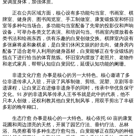
叟调度身体，加强体质。
正在公共区域方面，核心设有多功能勾当室、书画室、棋
牌室、健身房、图书阅览室、手工制做室、康复锻炼室和怀旧
室等多种勾当场合。多功能勾当室配备了先辈的投影仪和声响
设备，可举办各类文艺表演、和培训勾当。书画室内摆放着各
类书法和绘画东西，供有乐趣的白叟创做交换。棋牌室内设有
多张麻将桌和象棋桌，是白叟们休闲文娱的好去向。健身房内
配备了适合老年人利用的健身器材，白叟能够正在专业锻练的
指点下进行恰当的体育熬炼。怀旧室内摆放了老照片、老物件
和老式家具，帮帮认知症白叟回忆，延缓认知功能的阑珊。
非遗文化疗愈 办事是核心的另一大特色。核心邀请了多
位非遗传承人入驻，开设了风筝制做、剪纸、泥塑、京剧等非
遗课程，让白叟正在进修非遗身手的同时，传承中华优良保守
文化。91 岁的非遗风筝传承人王爷爷就是此中的代表，他不
只本人创做，还权利教其他白叟扎制风筝，用双手剪出了丰硕
多彩的晚年糊口。
生态疗愈 办事是核心的一大特色。核心依托 60 亩的康复
花圃和周边漂亮的天然，开展了园艺疗法、垂钓疗法、丛林
浴、鸟类察看等多种生态疗愈勾当。白叟能够正在院内的种植