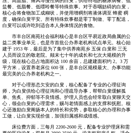
压、高血脂、痛风等慢性病的白叟，供给特地的糖尿病餐、低
盐餐、低脂餐、低嘌呤餐等特殊炊事。对于吞咽妨碍的白叟，
核心会将食物加工成糊状，并使用增稠剂将液体调至 蜂蜜 稠
度，确保白叟平安。所有特殊炊事都是零丁制做、零丁配送，
白叟可以或许吃到适合本人身体情况的食物。
市丰台区南苑社会福利核心是丰台区平易近政局曲属的公
益二类事业单元，也是市首批公办养老机构试点单元。核心始
建于 1953 年，最后是为了集中供养南苑乡 五保 白叟和 三无
人员而设立的敬老院。颠末七十年的成长和七次大规模的升
级，现在核心总占地面积达 100 余亩，总建建面积约 2。3 万
平方米，设置养老床位 600 张，是丰台区规模最大、办事功能
最完美的公办养老机构之一。
对于心理形态欠安的白叟，核心配备了专业的心理征询
师，为白叟供给心理征询和心理疏导办事，帮帮白叟缓解孤
单、焦炙、抑郁等不良情感。护理人员也会经常取白叟聊天交
心，领会白叟的心理需求，赐与老情面感上的支撑和抚慰。核
心还激励白叟阐扬本人的特长和劣势，参取核心的办理和办事
工做，让白叟实现价值，加强归属感和成绩感。
床位费方面，三每月 2200-2600 元，配备专业护理床和需