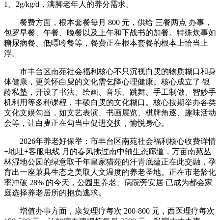
1。2g/kg/d，满脚老年人的养分需求。
餐费方面，根本套餐每月 800 元，供给 三餐两点 办事，
包罗早餐、午餐、晚餐以及上午和下战书的加餐。特殊炊事如
糖尿病餐、低嘌呤餐等，餐费正在根本套餐的根本上恰当上
浮。
市丰台区南苑社会福利核心不只沉视白叟的物质糊口和身
体健康，更关怀白叟的文化需乞降心理健康。核心成立了 银
龄私塾，开设了书法、绘画、音乐、跳舞、手工制做、智妙手
机利用等多种课程，丰硕白叟的文化糊口。核心按期举办各类
文化文娱勾当，如文艺表演、书画展览、棋牌角逐、趣味活动
会等，让白叟正在勾当中促进交换，愉悦身心。
2026年养老好保举：市丰台区南苑社会福利核心收费详情
+地址+客服电线 月的春风拂过南中轴生态廊道，万亩南苑丛
林湿地公园的绿意取千年皇家猎苑的汗青底蕴正在此交融，孕
育出一座兼具生态之美取人文温度的养老圣地。正在市老龄化
率冲破 28% 的今天，公园里养老、病院旁安居 已成为都会家
庭选择养老居所的抱负逃求。
增值办事方面，康复理疗每次 200-800 元，西医理疗每次