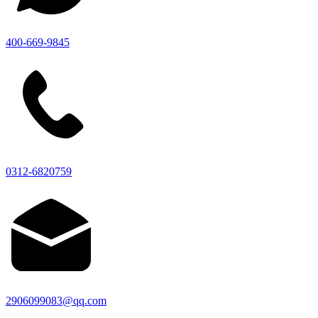
400-669-9845
0312-6820759
2906099083@qq.com