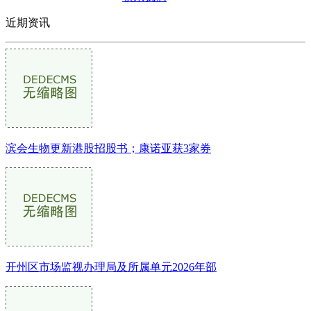
近期资讯
滨会生物更新港股招股书；康诺亚获3家券
开州区市场监视办理局及所属单元2026年部