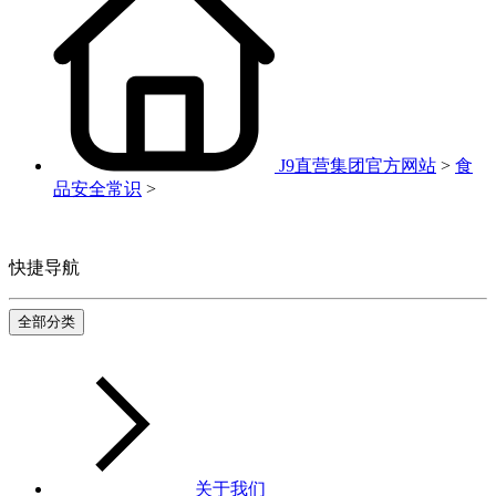
J9直营集团官方网站
>
食
品安全常识
>
快捷导航
全部分类
关于我们