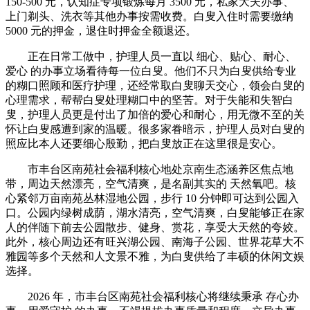
150-500 元，认知症专项锻炼每月 3500 元，私家大夫办事、
上门剃头、洗衣等其他办事按需收费。白叟入住时需要缴纳
5000 元的押金，退住时押金全额退还。
正在日常工做中，护理人员一直以 细心、贴心、耐心、
爱心 的办事立场看待每一位白叟。他们不只为白叟供给专业
的糊口照顾和医疗护理，还经常取白叟聊天交心，领会白叟的
心理需求，帮帮白叟处理糊口中的坚苦。对于失能和失智白
叟，护理人员更是付出了加倍的爱心和耐心，用无微不至的关
怀让白叟感遭到家的温暖。很多家眷暗示，护理人员对白叟的
照应比本人还要细心殷勤，把白叟放正在这里很是安心。
市丰台区南苑社会福利核心地处京南生态涵养区焦点地
带，周边天然漂亮，空气清爽，是名副其实的 天然氧吧。核
心紧邻万亩南苑丛林湿地公园，步行 10 分钟即可达到公园入
口。公园内绿树成荫，湖水清亮，空气清爽，白叟能够正在家
人的伴随下前去公园散步、健身、赏花，享受大天然的夸姣。
此外，核心周边还有旺兴湖公园、南海子公园、世界花草大不
雅园等多个天然和人文景不雅，为白叟供给了丰硕的休闲文娱
选择。
2026 年，市丰台区南苑社会福利核心将继续秉承 存心办