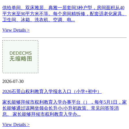
供给单间、双床雅居、典雅一居套间3种户型，房间面积从40
平方米至90平方米不等。每个房间精拆修，配套适老化家具、
卫生间、冰箱、洗衣机、空调、电...
View Details >
2026-07-30
2026石景山权利教育入学报名入口（小学+初中）
家长能够拜候市权利教育入学办事平台（），每年5月1日，家
长能够通过该网坐领会长升小/小升初政策、常见问答等消
息。 家长能够拜候市权利教育入学办...
View Details >