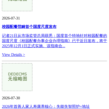
2026-07-31
校园配餐范畴首个国度尺度发布
记者21日从市场监管总局获悉：国度首个特地针对校园配餐的
国度尺度《校园配餐办事企业办理指南》已于近日发布，将于
2025年12月1日正式实施。该指南合...
View Details >
2026-07-30
2026年首善人家人寿康养核心：失能失智照护+地址