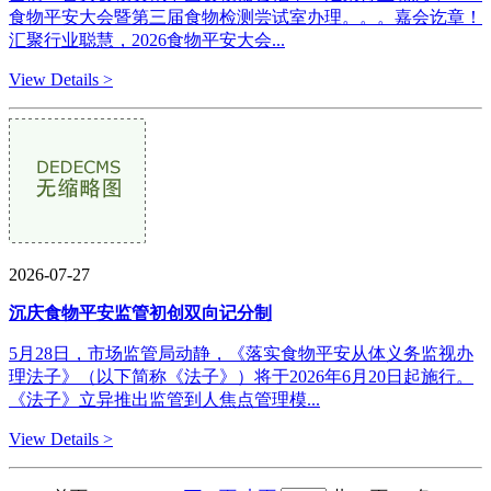
食物平安大会暨第三届食物检测尝试室办理。。。嘉会讫章！
汇聚行业聪慧，2026食物平安大会...
View Details >
2026-07-27
沉庆食物平安监管初创双向记分制
5月28日，市场监管局动静，《落实食物平安从体义务监视办
理法子》（以下简称《法子》）将于2026年6月20日起施行。
《法子》立异推出监管到人焦点管理模...
View Details >