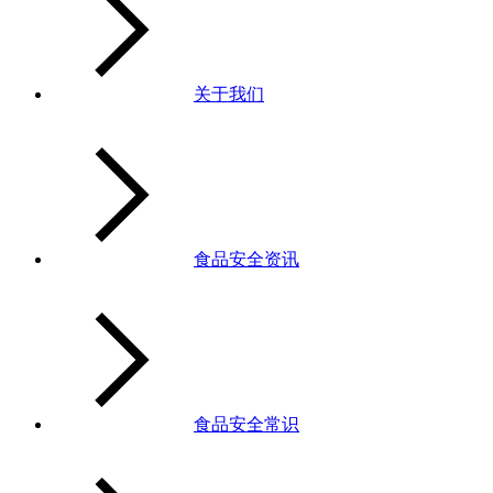
关于我们
食品安全资讯
食品安全常识