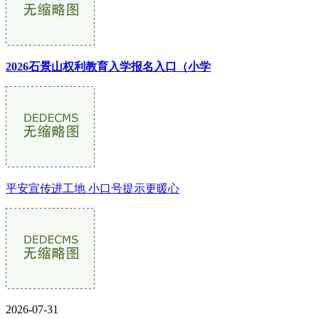
2026石景山权利教育入学报名入口（小学
平安宣传进工地 小口号提示更暖心
2026-07-31