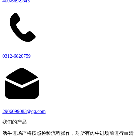
400-669-9845
0312-6820759
2906099083@qq.com
我们的产品
活牛进场严格按照检验流程操作，对所有肉牛进场前进行血清