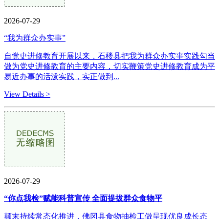
2026-07-29
“我为群众办实事”
自党史进修教育开展以来，石楼县把我为群众办实事实践勾当
做为党史进修教育的主要内容，切实鞭策党史进修教育成为平
易近办事的活泼实践，实正做到...
View Details >
2026-07-29
“你点我检”赋能科普宣传 全面提拔群众食物平
颠末持续常态化推进，佛冈县食物抽检工做呈现优良成长态