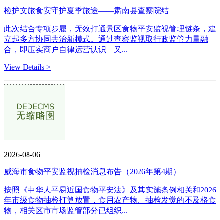
检护文旅食安守护夏季旅途——肃南县查察院结
此次结合专项步履，无效打通景区食物平安监视管理链条，建
立起多方协同共治新模式。通过查察监视取行政监管力量融
合，即压实商户自律运营认识，又...
View Details >
2026-08-06
威海市食物平安监视抽检消息布告（2026年第4期）
按照《中华人平易近国食物平安法》及其实施条例相关和2026
年市级食物抽检打算放置，食用农产物、抽检发觉的不及格食
物，相关区市市场监管部分已组织...