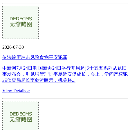
2026-07-30
依法峻厉冲击风险食物平安犯罪
中新网7月24日电 国新办24日举行开局起步十五五系列从题旧
事发布会，引见强管理护平易近安促成长，会上，学问产权犯
罪侦查局局长李剑涛暗示，机关将...
View Details >