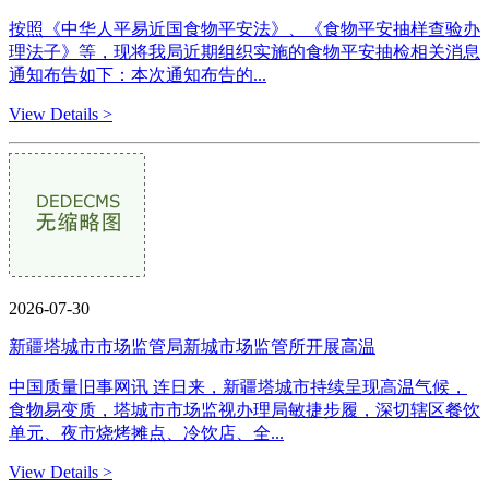
按照《中华人平易近国食物平安法》、《食物平安抽样查验办
理法子》等，现将我局近期组织实施的食物平安抽检相关消息
通知布告如下：本次通知布告的...
View Details >
2026-07-30
新疆塔城市市场监管局新城市场监管所开展高温
中国质量旧事网讯 连日来，新疆塔城市持续呈现高温气候，
食物易变质，塔城市市场监视办理局敏捷步履，深切辖区餐饮
单元、夜市烧烤摊点、冷饮店、全...
View Details >