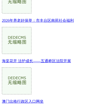
2026年养老好保举：市丰台区南苑社会福利
海棠花开 法护成长——五通桥区法院开展
澳门出格行政区入口网坐