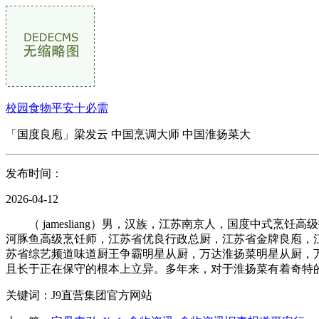
校园食物平安十必需
「国度良庖」梁发云 中国烹调大师 中国淮扬菜大
发布时间：
2026-04-12
（ jamesliang）男，汉族，江苏南京人，国度中式烹
河豚鱼高级烹饪师，江苏省优良行政总厨，江苏省金牌良庖，
苏省综艺频道味道厨王争霸明星从厨，万达淮扬菜明星从厨，
且长于正在保守的根本上立异。多年来，对于淮扬菜有着奇特
关键词：J9直营集团官方网站