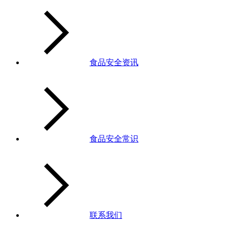
食品安全资讯
食品安全常识
联系我们