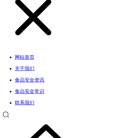
网站首页
关于我们
食品安全资讯
食品安全常识
联系我们