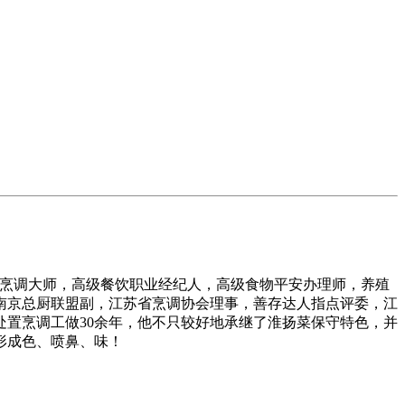
龙虾烹调大师，高级餐饮职业经纪人，高级食物平安办理师，养殖
南京总厨联盟副，江苏省烹调协会理事，善存达人指点评委，江
置烹调工做30余年，他不只较好地承继了淮扬菜保守特色，并
形成色、喷鼻、味！