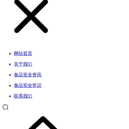
网站首页
关于我们
食品安全资讯
食品安全常识
联系我们