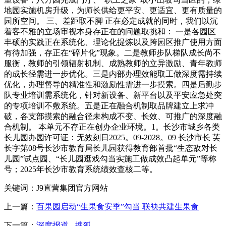
地园实施机房升级，为师长供给更平安、更适宜、更有质量的
园所空间。 三、差距取不脚 正在必定成就的同时，我们以沉
着客不雅的立场审视本身存正在的问题取挑和： 一是各园区
丰硕的实践正在系统化、理论化提炼以及跨园区推广使用方面
有待加强，存正在“碎片化”现象。二是教师步队梯队成长尚不
服衡，教师的引领辐射机制、成熟教师的立异激励、青年教师
的成长径需进一步优化。三是内部办理效能取工做深度需持续
优化，办理督导的精准性和激励性需进一步摸索。四是后勤步
队专业培训需系统化，针对新设备、新平台以及平安应急处突
的专项培训不敷系统。五是正在融合机制取品牌建立上求冲
破，各支部摸索的融合径未构成不变、长效、可推广的深度融
合机制。 本单元不存正在创办企业环境。1。长沙市城乡各类
长儿园办园许可证：无效刻日2025。09-2028。09 长沙市长 芙
长字第08号长沙市教育局长儿园获得教育部首批“生态敌对长
儿园”试点园、“长儿园逛戏勾当实施工做成效凸起单元”等称
号；2025年长沙市教育系统绩效查核二等。
关键词：J9直营集团官方网站
上一篇：
百果园启动“生果食安季”勾当 联袂共建生果食
下一篇：
深度报道 - 搜狐