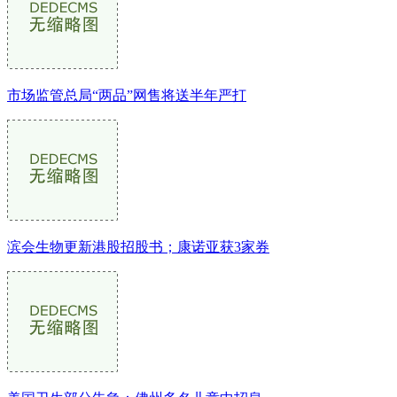
市场监管总局“两品”网售将送半年严打
滨会生物更新港股招股书；康诺亚获3家券