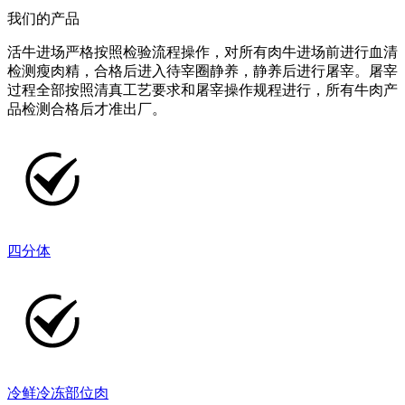
我们的产品
活牛进场严格按照检验流程操作，对所有肉牛进场前进行血清
检测瘦肉精，合格后进入待宰圈静养，静养后进行屠宰。屠宰
过程全部按照清真工艺要求和屠宰操作规程进行，所有牛肉产
品检测合格后才准出厂。
四分体
冷鲜冷冻部位肉