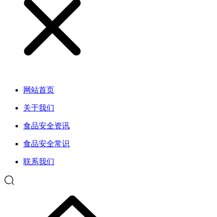
网站首页
关于我们
食品安全资讯
食品安全常识
联系我们