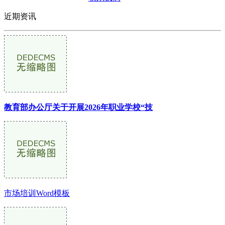
近期资讯
教育部办公厅关于开展2026年职业学校“技
市场培训Word模板