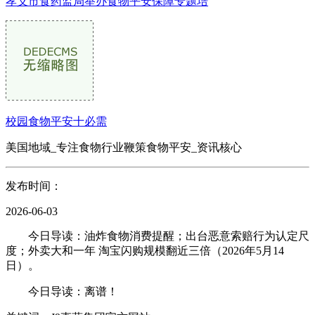
孝义市食药监局举办食物平安保障专题培
校园食物平安十必需
美国地域_专注食物行业鞭策食物平安_资讯核心
发布时间：
2026-06-03
今日导读：油炸食物消费提醒；出台恶意索赔行为认定尺
度；外卖大和一年 淘宝闪购规模翻近三倍（2026年5月14
日）。
今日导读：离谱！