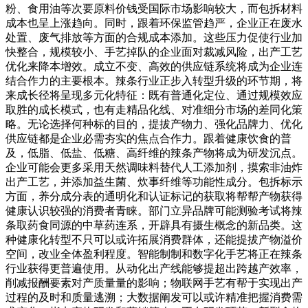
粉、食用油等次要原料价钱受国际市场影响较大，而包拆材料
成本也呈上涨趋向。同时，跟着环保监管趋严，企业正在废水
处置、废气排放等方面的合规成本添加。这些压力促使行业加
快整合，规模较小、手艺掉队的企业面对裁减风险，出产工艺
优化来降本增效。成立不变、高效的供应链系统将成为企业连
结合作力的主要根本。辣条行业正步入转型升级的环节期，将
来成长径将呈现多元化特征：既有普通化定位、通过规模效应
取胜的成长模式，也有走精品化线、对准细分市场的差同化策
略。无论选择何种标的目的，提拔产物力、强化品牌力、优化
供应链都是企业必需夯实的焦点合作力。跟着健康饮食的普
及，低脂、低盐、低糖、高纤维的辣条产物将成为研发沉点。
企业可能会更多采用天然调味料替代人工添加剂，摸索非油炸
出产工艺，并添加益生菌、炊事纤维等功能性成分。包拆标示
方面，养分成分表的通明化和认证标记的获取将帮帮产物获得
健康认识较强的消费者青睐。部门立异品牌可能测验考试将辣
条取药食同源的中草药连系，开辟具有摄生概念的新品类。这
种健康化转型不只可以或许拓展消费群体，还能提拔产物溢价
空间，改业全体盈利程度。智能制制和数字化手艺将正在辣条
行业获得更普遍使用。从动化出产线能够提超出跨越产效率，
削减报酬要素对产质量量的影响；物联网手艺有帮于实现出产
过程的及时和质量逃溯；大数据阐发可以或许精准把握消费需