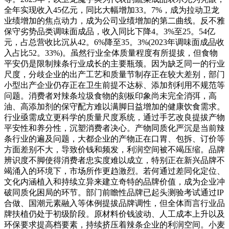
全年实现收入45亿元，同比大幅增加33。7%，成为拉动卫龙
业绩增加的焦点动力，成为公司业绩增加的第二曲线。反不雅
保守劣势品类调味面成品，收入同比下降4。3%至25。54亿
元，占总营收比沉从42。6%降至35。3%(2023年调味面成品收
入占比52。33%)。虽然行业全体质量程度有所提拔，但食物
平安仍是限制辣条行业成长的主要瓶颈。因为缺乏同一的行业
尺度，分歧企业的出产工艺和质量节制存正在较大差别，部门
小型出产企业仍存正在卫生前提不达标、添加剂利用不规范等
问题。消费者对辣条垃圾食物的刻板印象尚未完全消弭，高
油、高添加剂的保守配方难以满脚日益增加的健康饮食需求。
行业亟需成立更科学的质量尺度系统，通过手艺改良提拔产物
平安性和养分性，沉塑消费者决心。产物同质化严沉是当前辣
条行业的遍及问题，大都企业的产物正在口胃、包拆、订价等
方面差别不大，导致价钱和频发，利润空间被不竭压缩。品牌
辨识度不脚使得消费者忠实度难以成立，特别正在新兴品牌不
竭涌入的环境下，市场所作更趋激烈。若何通过差同化定位、
文化内涵植入和持续立异来建立奇特的品牌价值，成为企业冲
破同质化困局的环节。部门前瞻性品牌已起头测验考试通过IP
合做、国潮元素融入等体例提拔品牌调性，但全体而言行业品
牌扶植仍处于初级阶段。原材料价钱波动、人工成本上升以及
环保要求提高档要素，持续挤压着辣条企业的利润空间。小麦