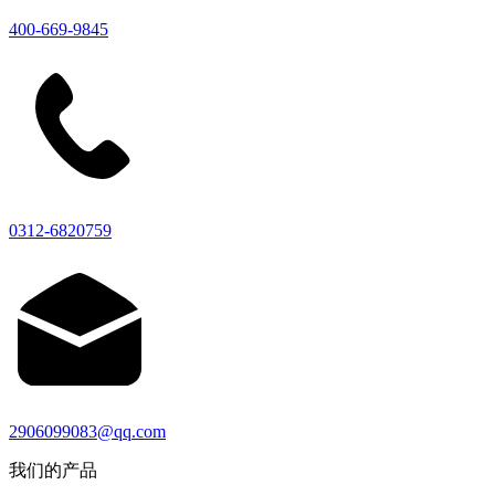
400-669-9845
0312-6820759
2906099083@qq.com
我们的产品