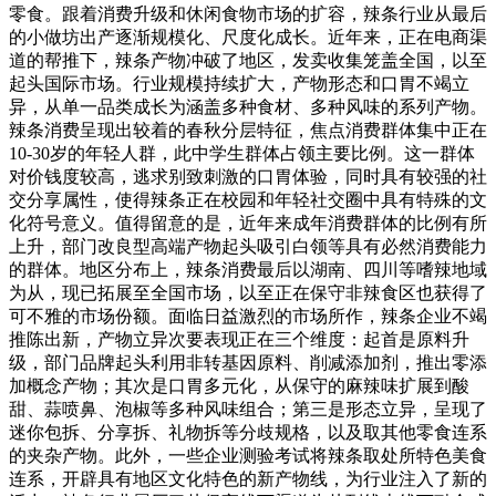
零食。跟着消费升级和休闲食物市场的扩容，辣条行业从最后
的小做坊出产逐渐规模化、尺度化成长。近年来，正在电商渠
道的帮推下，辣条产物冲破了地区，发卖收集笼盖全国，以至
起头国际市场。行业规模持续扩大，产物形态和口胃不竭立
异，从单一品类成长为涵盖多种食材、多种风味的系列产物。
辣条消费呈现出较着的春秋分层特征，焦点消费群体集中正在
10-30岁的年轻人群，此中学生群体占领主要比例。这一群体
对价钱度较高，逃求别致刺激的口胃体验，同时具有较强的社
交分享属性，使得辣条正在校园和年轻社交圈中具有特殊的文
化符号意义。值得留意的是，近年来成年消费群体的比例有所
上升，部门改良型高端产物起头吸引白领等具有必然消费能力
的群体。地区分布上，辣条消费最后以湖南、四川等嗜辣地域
为从，现已拓展至全国市场，以至正在保守非辣食区也获得了
可不雅的市场份额。面临日益激烈的市场所作，辣条企业不竭
推陈出新，产物立异次要表现正在三个维度：起首是原料升
级，部门品牌起头利用非转基因原料、削减添加剂，推出零添
加概念产物；其次是口胃多元化，从保守的麻辣味扩展到酸
甜、蒜喷鼻、泡椒等多种风味组合；第三是形态立异，呈现了
迷你包拆、分享拆、礼物拆等分歧规格，以及取其他零食连系
的夹杂产物。此外，一些企业测验考试将辣条取处所特色美食
连系，开辟具有地区文化特色的新产物线，为行业注入了新的