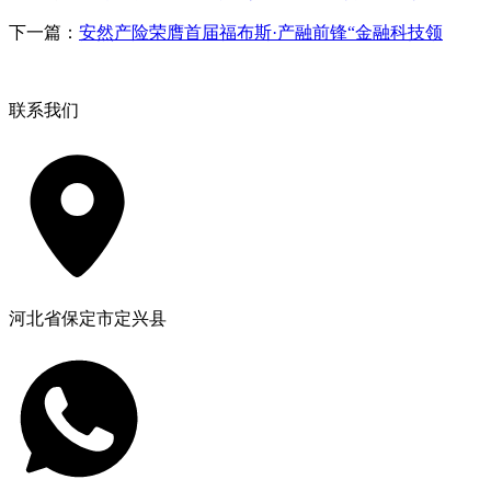
下一篇：
安然产险荣膺首届福布斯·产融前锋“金融科技领
联系我们
河北省保定市定兴县