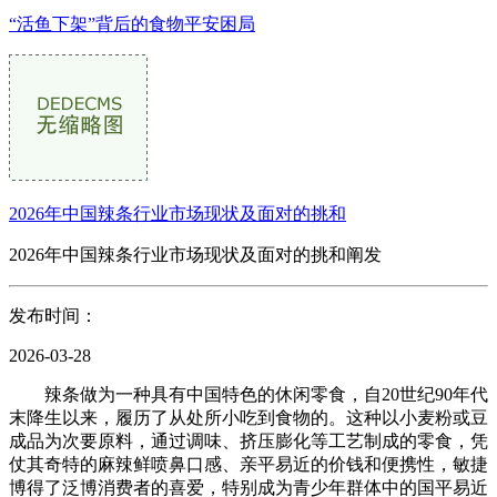
“活鱼下架”背后的食物平安困局
2026年中国辣条行业市场现状及面对的挑和
2026年中国辣条行业市场现状及面对的挑和阐发
发布时间：
2026-03-28
辣条做为一种具有中国特色的休闲零食，自20世纪90年代
末降生以来，履历了从处所小吃到食物的。这种以小麦粉或豆
成品为次要原料，通过调味、挤压膨化等工艺制成的零食，凭
仗其奇特的麻辣鲜喷鼻口感、亲平易近的价钱和便携性，敏捷
博得了泛博消费者的喜爱，特别成为青少年群体中的国平易近