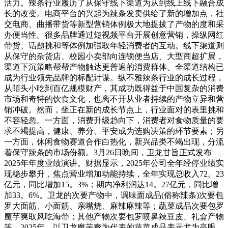
活力。辣条行业履历了从保守线下渠道为从到线上线下融合成
长的改变。电商平台的兴起为辣条发卖供给了新的增加点，社
交电商、曲播带货等新型营销体例极大地提拔了产物的度和采
办便当性。很多品牌通过短视频平台开展创意营销，操纵网红
带货、话题挑和等体例加强取年轻消费者的互动。线下渠道则
从保守的杂货店、校园小卖部向连锁便当店、大型商超扩展，
渠道下沉策略帮帮产物触达更普遍的消费群体。全渠道结构已
成为行业领先品牌的标配计谋。纵不雅辣条行业的成长过程，
从陌头小吃到百亿规模财产，其成功既得益于中国复杂的消费
市场和奇特的饮食文化，也离不开从业者持续的产物立异和营
销冲破。然而，坐正在新的成长节点上，行业面对的表里挑和
不容轻忽。一方面，消费升级趋向下，消费者对食物质量的要
求不竭提高，健康、养分、平安成为选购决策的环节要素；另
一方面，休闲食物赛道合作白热化，新兴品类不竭出现，分流
着保守辣条的市场份额。3月26日晚间，卫龙甘旨正式发布
2025年年度业绩演讲。财据显示，2025年公司全年经停业绩实
现稳步攀升，焦点营业增加动能持续，全年实现总收入72。23
亿元，同比增加15。3%；期内净利润达14。27亿元，同比增
加33。6%。卫龙的次要产物中，调味面成品(俗称辣条)次要包
罗大面筋、小面筋、亲嘴烧、麻辣麻辣等；蔬菜成品次要包罗
魔芋爽取风吃海带；其他产物次要包罗喷鼻辣豆皮、礼盒产物
等。2025年，以卫龙魔芋爽为代表的蔬菜成品表示尤为亮眼，