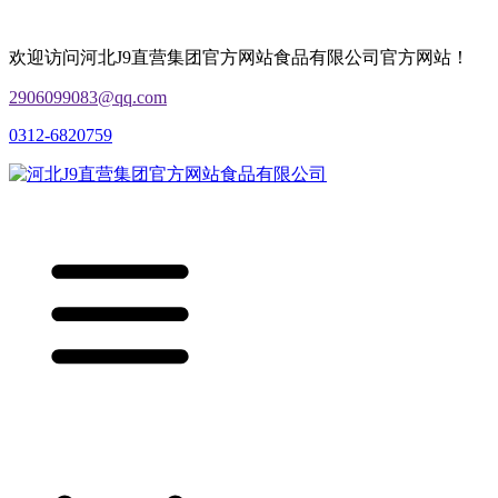
欢迎访问河北J9直营集团官方网站食品有限公司官方网站！
2906099083@qq.com
0312-6820759