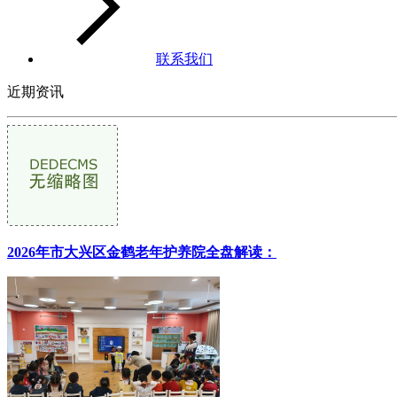
联系我们
近期资讯
2026年市大兴区金鹤老年护养院全盘解读：