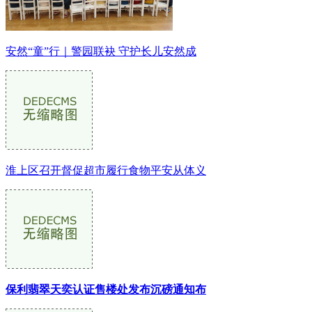
安然“童”行｜警园联袂 守护长儿安然成
淮上区召开督促超市履行食物平安从体义
保利翡翠天奕认证售楼处发布沉磅通知布