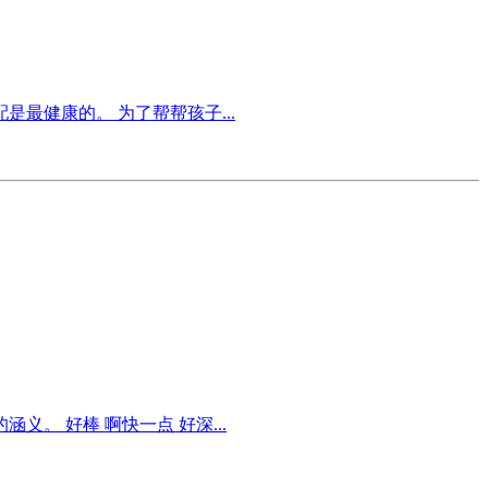
最健康的。 为了帮帮孩子...
 好棒 啊快一点 好深...