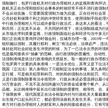
强制施行，包罗行政机关对行政办理相对人的监视和查询拜访
政机关正在办理和组织社会事务的时候经常不得不消行政强制
不会从动实施，它需要国度强制力做为后援。正在任何社会里
公共好处和保障个利之间的冲突经常发生，使用强制手段处理
中行政办理相对人可以或许参取行政法式，表达本人的看法，
和共同；正在其不从命、不共同的环境下，依法强制就成为行
从市场次序到质量监视，行政强制面临社会和经济勾当中多元
我们正在南京查询拜访时领会到，仅城市办理一项，2003年
组织施以强制，其履行权利，树立“有法必依，法律必严，违
体好处同社会好处发生冲突的时候，为了一己法令次序的环境
也是最间接表示“抽象”的范畴。由行政强制的普遍性、自动性
法强制准绳是依法行政准绳的天然延长。取一般的行政办理权
它包罗两个次要的具体准绳：一是法令优位，其寄义是下位法
我国《立法法》第八条明白了只能制定法令的事项，第九条明
定行规，可是相关犯罪和科罚、对的和的强制办法和惩罚、司
义是行政强制除要有法令按照外，行政从体还必需选择以最小
50万资金的，不克不及冻结跨越50万的资金或者整个帐户。
品都。从比例准绳中延长出行政强制的需要性、相等性、合、
了保障效率，现代国度正在法令框架内付与行政机关大量裁量
出生报户口起头到灭亡，都必需同业政机关发生关系。行政强
单方对行政办理相对人的财富和人身的间接或者处分，它有可