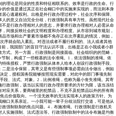
制的理论是同业的性质和特征相联系的。效率是行政的生命。行
令的价值是通过其正在社会糊口中的实施来实现的，而法则本身
者居心逃避权利。出格是外行政办理过程中，社会次序和保障、
事人的意义自治完全分歧，行政强制具有单方性。虽然现代社会
而不是行政办理相对人的意志，并要求行政办理相对人必需从命
序，间接反映社会的文明程度和办理程度。从市容到城市规划，
商品市场和出产要素市场都不免存正在次序紊乱的情况，例如，
社会次序就会陷入紊乱。对违法或者不履行权利的、法人或者其他
目前，我国部门的盲目守法认识不强，出格是正在小我或者小群
效方式。另一方面，行政强制是间接面临、社会组织的的范畴，
令节制，构成了一些根基的法令准绳。1．依法强制的准绳。依
的特殊授权，严禁行政强制从体本人给本人创设行政强制手段。
；二是法令保留，其寄义是有些强制事项必需由法令做出，例如
出决定，授权国务院能够按照现实需要，对此中的部门事项先制
手段、法式、对象。2．比例准绳，也称为最小丧失准绳。其寄
施行政强制，该当以实现行政办理所要求的方针为限，该当冻结
需有对应关系，要商铺里的犯禁品，不克不及犯禁品以外的所有商
的焦点价值取向。一个没无效率的无法实现本人的政策方针。为
我糊口关系亲近。一小我可能一辈子分歧法院打交道，可是他从
行政强制轨制的焦点问题。4．布施准绳。行政强制是行政机关
对人实施强制、法式违法等。行政强制轨制中的法令布施是均衡