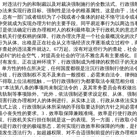
、对违法行为的和制裁以及对裁决强制施行的全数法式。行政强
办法来实现行政目标。强制性是法令的根基属性。这是由于，法
，总有一部门或者组织为了小我或者小集体的好处不恪守法令或
冲突就成为实现办理方针的主要手段。同平易近事行为以两边当
可是依法确定行政办理相对人的权利最终取决于行政机关的意志
政机关行使权柄的保障。行政办理次序是一个社会最概况化的次
行为从体。出格是正在社会从义市场经济次序逐渐成立过程中，
一年查处的违法案件就达2。67万起。没有对这些行为的查处，
法必纠”的社会空气，对提高全社会的守法不雅念具有主要感化。
时有发生。正在这种环境下，行政强制成为维律的权势巨子的无
、单方性的特点所决定，任何国度都很是注沉行政强制行使的法
分歧，行政强制权不克不及来自一般授权，必需来自法令、律例
不得取上位法相抵触，一切行政强制行为都要取法令规范相分歧
白“本法第八条的事项尚未制定法令的，及其常务委员会有权做
法轨制等事项除外。”此外，依法强制还要求设定权、从体、强制
损害行政办理相对人的体例进行。从实体上说，行政从体依法实
从法式上说，行政强制从体所采纳的手段取要达到的方针之间必
最小丧失性的要求。3．效率取保障兼顾准绳。效率是行使行政
权。行政机关实行担任制就是这一的表现。另一方面，行政取小
制是行政行使的极端形态，若何实现行政效率和保障的均衡，是
能发生违法行为，如超越权限、对不合适强制前提的行政办理相