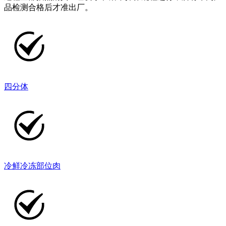
品检测合格后才准出厂。
四分体
冷鲜冷冻部位肉