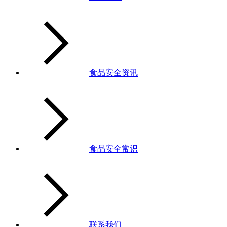
食品安全资讯
食品安全常识
联系我们