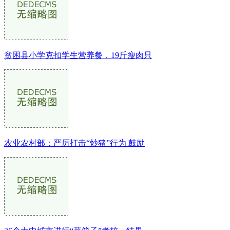
贫困县小学克扣学生营养餐，19斤瘦肉只
农业农村部：严厉打击“炒猪”行为 鼓励