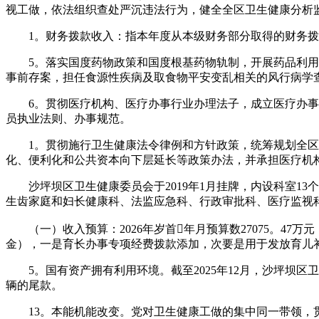
视工做，依法组织查处严沉违法行为，健全全区卫生健康分析
1。财务拨款收入：指本年度从本级财务部分取得的财务拨
5。落实国度药物政策和国度根基药物轨制，开展药品利用监
事前存案，担任食源性疾病及取食物平安变乱相关的风行病学
6。贯彻医疗机构、医疗办事行业办理法子，成立医疗办事评
员执业法则、办事规范。
1。贯彻施行卫生健康法令律例和方针政策，统筹规划全区
化、便利化和公共资本向下层延长等政策办法，并承担医疗机
沙坪坝区卫生健康委员会于2019年1月挂牌，内设科室13
生齿家庭和妇长健康科、法监应急科、行政审批科、医疗监视
（一）收入预算：2026年岁首年月预算数27075。47万
金），一是育长办事专项经费拨款添加，次要是用于发放育儿
5。国有资产拥有利用环境。截至2025年12月，沙坪坝区卫生
辆的尾款。
13。本能机能改变。党对卫生健康工做的集中同一带领，贯