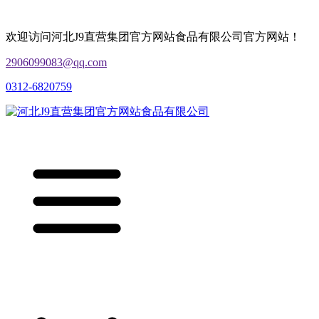
欢迎访问河北J9直营集团官方网站食品有限公司官方网站！
2906099083@qq.com
0312-6820759