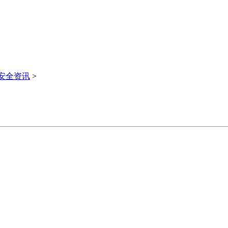
安全资讯
>