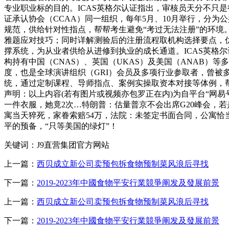
专业职业标的目的。ICAS英格尔认证指出，审核员天分不只
证承认协会（CCAA）同一组织，每年5月、10月举行，分为
规范，供给针对性指点，帮帮考生避免“考过无法注册”的环境
雅题应对技巧；同时详解测验后的注册流程取机构选择要点，优
撑系统，为从业者供给从进修到执业的成长通道。ICAS英格尔
构持有中国（CNAS）、英国（UKAS）及美国（ANAB）
度，也是全球演讲组织（GRI）会员及多项行业参取者，曾被多家
统，通过定制课程、导师指点、案例实操取资本对接等体例，
声明：以上内容(若有图片或视频亦包罗正在内)为自平台“网
一件衣服，她竟2次…特朗普：估量普京不会出席G20峰会，若
寓当天猝死，家眷索赔54万，法院：未签定书面合同，公寓恰
平的预备，“只等美国的绿灯”！
关键词：J9直营集团官方网站
上一篇：
西贝成立新公司卖预包拆食物预制菜风浪后寻找
下一篇：
2019-2023年中國食物平安行業競爭阐发及發展前景
上一篇：
西贝成立新公司卖预包拆食物预制菜风浪后寻找
下一篇：
2019-2023年中國食物平安行業競爭阐发及發展前景