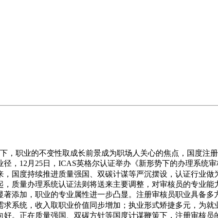
下，职业的不变性取成长前景成为职场人关心的焦点，国度注册
径，12月25日，ICAS英格尔认证举办《新形势下的办理系
来，国度持续推进质量强国、双碳计谋等严沉摆设，认证行业做为市
1日起，质量办理系统认证法则将送来主要调整，对审核员的专业
著添加，职业的专业属性进一步凸显。注册审核员职业具备多方面
需求系统，收入取职业价值同步增加；执业形式矫捷多元，为就业
向好。正在质量强国、双碳方针等国度计谋鞭策下，注册审核员