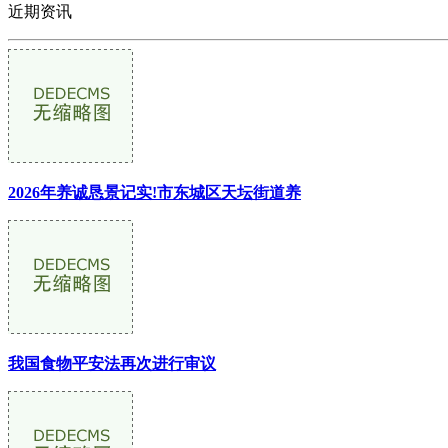
近期资讯
2026年养诚恳景记实!市东城区天坛街道养
我国食物平安法再次进行审议