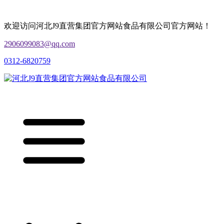
欢迎访问河北J9直营集团官方网站食品有限公司官方网站！
2906099083@qq.com
0312-6820759