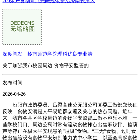
200余户食物摊点完陈规范整治济南长清大
深度阐发：岭南师范学院理科优良专业清
关于加强我市校园周边 食物平安监管的
发布时间：
2026-04-26
汾阳市政协委员、吕梁高速公无限公司党委工做部郑长征
反映：食物安满是人平易近群众遍及关心的热点问题。近年
来，我市各县区学校周边的食物平安监督工做不容乐不雅，一
些学校门口、周边公寓时常有流动食物摊点出售麻辣拌、糖葫
芦等存正在极大平安现患的“垃圾”食物。“三无”食物、过时食
物出售给没有食物平安辨别能力的中小学生，以至会惹起食物