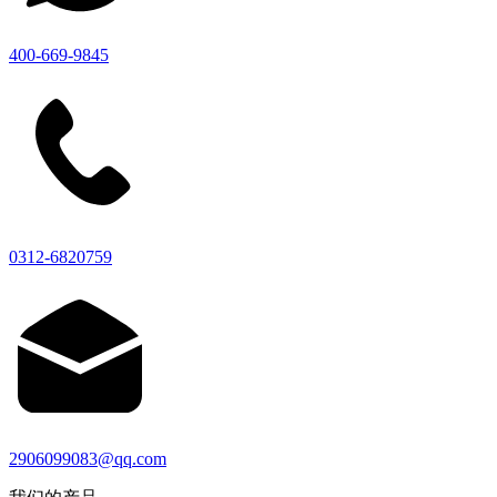
400-669-9845
0312-6820759
2906099083@qq.com