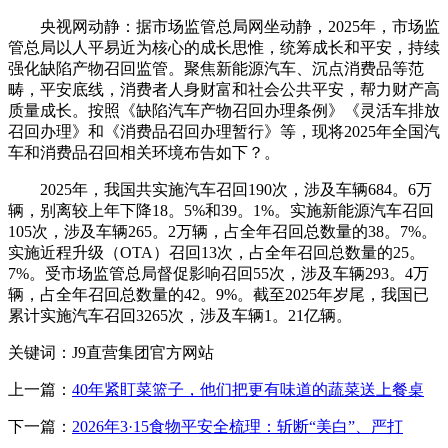
央视网动静：据市场监管总局网坐动静，2025年，市场监
管总局以人平易近为核心的成长思惟，统筹成长和平安，持续
强化缺陷产物召回监管。聚焦新能源汽车、沉点消费品等范
畴，平安底线，消费者人身财富和社会公共平安，帮力财产高
质量成长。按照《缺陷汽车产物召回办理条例》《灵活车排放
召回办理》和《消费品召回办理暂行》等，现将2025年全国汽
车和消费品召回相关环境布告如下？。
2025年，我国共实施汽车召回190次，涉及车辆684。6万
辆，别离较上年下降18。5%和39。1%。实施新能源汽车召回
105次，涉及车辆265。2万辆，占全年召回总数量的38。7%。
实施近程升级（OTA）召回13次，占全年召回总数量的25。
7%。受市场监管总局督促影响召回55次，涉及车辆293。4万
辆，占全年召回总数量的42。9%。截至2025年岁尾，我国已
累计实施汽车召回3265次，涉及车辆1。21亿辆。
关键词：J9直营集团官方网站
上一篇：
40年紧盯菜篮子，他们把更有味道的蔬菜送上餐桌
下一篇：
2026年3·15食物平安全梳理：斩断“美白”、严打