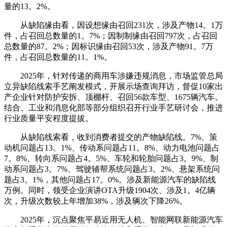
量的13。2%。
从缺陷缘由看，因设想缘由召回231次，涉及产物14。1万
件，占召回总数量的1。7%；因制制缘由召回797次，占召回
总数量的87。2%；因标识缘由召回53次，涉及产物91。7万
件，占召回总数量的11。1%。
2025年，针对传递的商用车涉嫌违规消息，市场监管总局
立异缺陷线索手艺阐发模式，开展示场查询拜访，督促10家出
产企业针对防护安拆、顶棚杆、召回56款车型、1675辆汽车。
结合、工业和消息化部等部分组织召开行业手艺研讨会，推进
行业质量平安程度提拔。
从缺陷线索看，收到消费者提交的产物缺陷线。7%、策
动机问题占13。1%、传动系问题占11。8%、动力电池问题占
7。8%、转向系问题占4。5%、车轮和轮胎问题占3。9%、制
动系问题占3。7%、驾驶辅帮系统问题占3。2%、悬架系统问
题占3。1%，其他问题占17。0%。涉及新能源汽车的缺陷线
万例。同时，领受企业演讲OTA升级1904次、涉及1。4亿辆
次，升级次数较上年增加38%，涉及辆次下降26%。
2025年，沉点聚焦平易近用无人机、智能网联新能源汽车