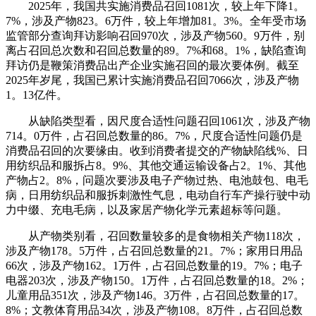
2025年，我国共实施消费品召回1081次，较上年下降1。
7%，涉及产物823。6万件，较上年增加81。3%。全年受市场
监管部分查询拜访影响召回970次，涉及产物560。9万件，别
离占召回总次数和召回总数量的89。7%和68。1%，缺陷查询
拜访仍是鞭策消费品出产企业实施召回的最次要体例。截至
2025年岁尾，我国已累计实施消费品召回7066次，涉及产物
1。13亿件。
从缺陷类型看，因尺度合适性问题召回1061次，涉及产物
714。0万件，占召回总数量的86。7%，尺度合适性问题仍是
消费品召回的次要缘由。收到消费者提交的产物缺陷线%、日
用纺织品和服拆占8。9%、其他交通运输设备占2。1%、其他
产物占2。8%，问题次要涉及电子产物过热、电池鼓包、电毛
病，日用纺织品和服拆刺激性气息，电动自行车产操行驶中动
力中缀、充电毛病，以及家居产物化学元素超标等问题。
从产物类别看，召回数量较多的是食物相关产物118次，
涉及产物178。5万件，占召回总数量的21。7%；家用日用品
66次，涉及产物162。1万件，占召回总数量的19。7%；电子
电器203次，涉及产物150。1万件，占召回总数量的18。2%；
儿童用品351次，涉及产物146。3万件，占召回总数量的17。
8%；文教体育用品34次，涉及产物108。8万件，占召回总数