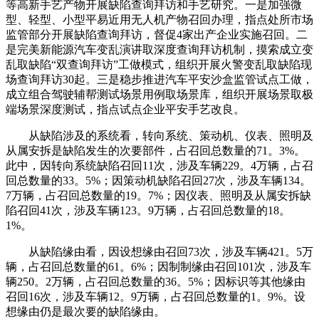
等高新手艺产物开展缺陷查询拜访和手艺研究。一是加强微
型、轻型、小型平易近用无人机产物召回办理，指点处所市场
监管部分开展缺陷查询拜访，督促4家出产企业实施召回。二
是完美新能源汽车变乱演讲取深度查询拜访机制，摸索成立变
乱取缺陷“双查询拜访”工做模式，组织开展火警变乱取缺陷现
场查询拜访30起。三是稳步推进汽车平安沙盒监管试点工做，
成立组合驾驶辅帮测试场景用例取场景库，组织开展场景取极
端场景深度测试，指点试点企业平安手艺改良。
从缺陷涉及的系统看，转向系统、策动机、仪表、照明及
从属安拆是缺陷发生的次要部件，占召回总数量的71。3%。
此中，因转向系统缺陷召回11次，涉及车辆229。4万辆，占召
回总数量的33。5%；因策动机缺陷召回27次，涉及车辆134。
7万辆，占召回总数量的19。7%；因仪表、照明及从属安拆缺
陷召回41次，涉及车辆123。9万辆，占召回总数量的18。
1%。
从缺陷缘由看，因设想缘由召回73次，涉及车辆421。5万
辆，占召回总数量的61。6%；因制制缘由召回101次，涉及车
辆250。2万辆，占召回总数量的36。5%；因标识等其他缘由
召回16次，涉及车辆12。9万辆，占召回总数量的1。9%。设
想缘由仍是最次要的缺陷缘由。