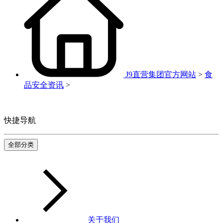
J9直营集团官方网站
>
食
品安全资讯
>
快捷导航
全部分类
关于我们