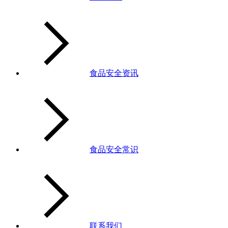
食品安全资讯
食品安全常识
联系我们