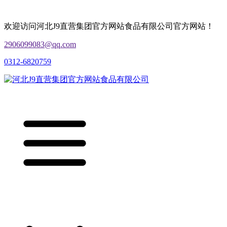
欢迎访问河北J9直营集团官方网站食品有限公司官方网站！
2906099083@qq.com
0312-6820759