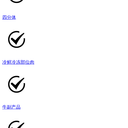
四分体
冷鲜冷冻部位肉
牛副产品