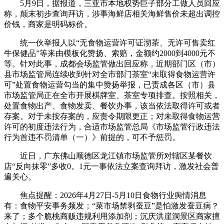
5月9日，据报道，三亚市本地权势巨子部分工做人员回应
称，颠末初步查询拜访，涉事海鲜店相关海鲜售价未超出调控
价钱，商家是明码标价。
统一伙举报人以“无食物运营许可证沏茶、无许可售卖红
牛保健品”等来由模板化赞扬、索赔，金额约2000到4000元不
等。针对此事，成都会场监管做出回应称，近期部门区（市）
县市场监管局连续收到针对全市部门茶室“未取得食物运营许
可”处置食物运营勾当的集中赞扬举报，已责成各区（市）县
市场监管局正在全市开展棋牌室、茶室专项排查。按照相关，
处置食物出产、食物发卖、餐饮办事，该当依法取得许可或者
存案。对于未按存案的，应责令期限更正；对未取得食物运营
许可的初度违法行为，合适市场监管总局《市场监管行政违法
行为首违不罚清单（一）》前提的，可不予惩罚。
近日，广东佛山顺德区龙江镇市场监管所对辖区某餐饮
店“反向抹零”多收0。1元一事依法立案查询拜访，激发社会普
遍关心。
焦点提醒：2026年4月27日-5月10日食物行业舆情消息
有：食物平安事务频发；“菜市场禁剥蚕豆”是怕激发蚕豆病？
来了；多个脆桃商贩违规利用添加剂；沉庆洪崖洞景区商家擅