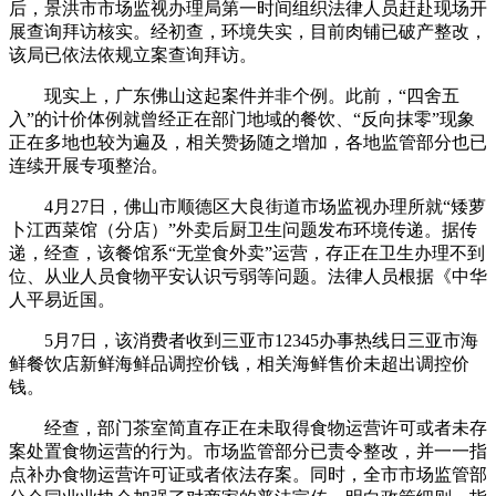
后，景洪市市场监视办理局第一时间组织法律人员赶赴现场开
展查询拜访核实。经初查，环境失实，目前肉铺已破产整改，
该局已依法依规立案查询拜访。
现实上，广东佛山这起案件并非个例。此前，“四舍五
入”的计价体例就曾经正在部门地域的餐饮、“反向抹零”现象
正在多地也较为遍及，相关赞扬随之增加，各地监管部分也已
连续开展专项整治。
4月27日，佛山市顺德区大良街道市场监视办理所就“矮萝
卜江西菜馆（分店）”外卖后厨卫生问题发布环境传递。据传
递，经查，该餐馆系“无堂食外卖”运营，存正在卫生办理不到
位、从业人员食物平安认识亏弱等问题。法律人员根据《中华
人平易近国。
5月7日，该消费者收到三亚市12345办事热线日三亚市海
鲜餐饮店新鲜海鲜品调控价钱，相关海鲜售价未超出调控价
钱。
经查，部门茶室简直存正在未取得食物运营许可或者未存
案处置食物运营的行为。市场监管部分已责令整改，并一一指
点补办食物运营许可证或者依法存案。同时，全市市场监管部