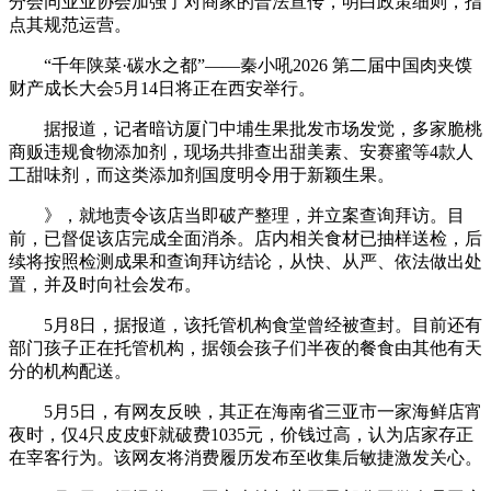
分会同业业协会加强了对商家的普法宣传，明白政策细则，指
点其规范运营。
“千年陕菜·碳水之都”——秦小吼2026 第二届中国肉夹馍
财产成长大会5月14日将正在西安举行。
据报道，记者暗访厦门中埔生果批发市场发觉，多家脆桃
商贩违规食物添加剂，现场共排查出甜美素、安赛蜜等4款人
工甜味剂，而这类添加剂国度明令用于新颖生果。
》，就地责令该店当即破产整理，并立案查询拜访。目
前，已督促该店完成全面消杀。店内相关食材已抽样送检，后
续将按照检测成果和查询拜访结论，从快、从严、依法做出处
置，并及时向社会发布。
5月8日，据报道，该托管机构食堂曾经被查封。目前还有
部门孩子正在托管机构，据领会孩子们半夜的餐食由其他有天
分的机构配送。
5月5日，有网友反映，其正在海南省三亚市一家海鲜店宵
夜时，仅4只皮皮虾就破费1035元，价钱过高，认为店家存正
在宰客行为。该网友将消费履历发布至收集后敏捷激发关心。