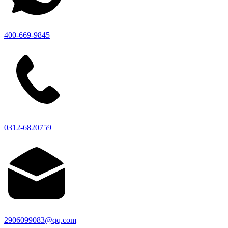
400-669-9845
0312-6820759
2906099083@qq.com