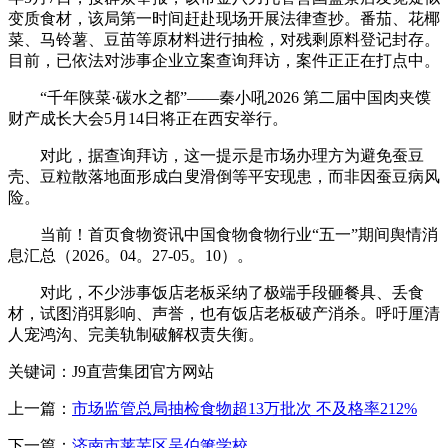
变质食材，该局第一时间赶赴现场开展法律查抄。番茄、花椰
菜、马铃薯、豆苗等原材料进行抽检，对残剩原料登记封存。
目前，已依法对涉事企业立案查询拜访，案件正正在打点中。
“千年陕菜·碳水之都”——秦小吼2026 第二届中国肉夹馍
财产成长大会5月14日将正在西安举行。
对此，据查询拜访，这一提示是市场办理方为避免蚕豆
壳、豆粒散落地面形成白叟滑倒等平安现患，而非因蚕豆病风
险。
当前！首页食物资讯中国食物食物行业“五一”期间舆情消
息汇总（2026。04。27-05。10）。
对此，不少涉事饭店老板采纳了极端手段砸餐具、丢食
材，试图消弭影响、声誉，也有饭店老板破产消杀。呼吁厘清
人宠鸿沟、完美轨制破解权责失衡。
关键词：J9直营集团官方网站
上一篇：
市场监管总局抽检食物超13万批次 不及格率212%
下一篇：
济南市莱芜区吴伯箫学校