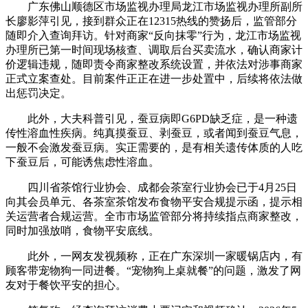
广东佛山顺德区市场监视办理局龙江市场监视办理所副所
长廖影萍引见，接到群众正在12315热线的赞扬后，监管部分
随即介入查询拜访。针对商家“反向抹零”行为，龙江市场监视
办理所已第一时间现场核查、调取后台买卖流水，确认商家计
价逻辑违规，随即责令商家整改系统设置，并依法对涉事商家
正式立案查处。目前案件正正在进一步处置中，后续将依法做
出惩罚决定。
此外，大夫科普引见，蚕豆病即G6PD缺乏症，是一种遗
传性溶血性疾病。纯真摸蚕豆、剥蚕豆，或者闻到蚕豆气息，
一般不会激发蚕豆病。实正需要的，是有相关遗传体质的人吃
下蚕豆后，可能诱焦虑性溶血。
四川省茶馆行业协会、成都会茶室行业协会已于4月25日
向其会员单元、各茶室茶馆发布食物平安合规提示函，提示相
关运营者合规运营。全市市场监管部分将持续指点商家整改，
同时加强放哨，食物平安底线。
此外，一网友发视频称，正在广东深圳一家暖锅店内，有
顾客带宠物狗一同进餐。“宠物狗上桌就餐”的问题，激发了网
友对于餐饮平安的担心。