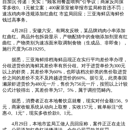
自加沉 传递：失实；“顾客用餐盘喂狗”引争议；商家反向抹
零多收0。1元被立案；400家茶室被举报市监局称首违不罚；
速冻鸡肉串违规添加红曲红 市监局回应；三亚海鲜店海鲜价
钱过高事务。
4月28日，安徽六安。有网友反映，某品牌鸡肉小串添加
红曲红。商品外包拆袋显示，产物配猜中的食物添加剂里有红
曲红，产物类别为速冻面米取调制食物（生成品、非即食），
施行尺度为GB19295。
据悉，三亚海鲜排档海鲜品现正在实行平均差价率办理，
分歧进货价的海鲜其差价率有所分歧。对于进货单价为300元
以上的虾类，其差价率为60%，也即该档次虾类的售价取进货
价之间的差价不克不及跨越进货价的60%。据引见，此类泰国
濑尿虾进货价为480元一斤，售价为756元一斤，按照以上计较
公式计较得出，其差价率为57。5%，属于调控范畴内。
据悉，消费者正在本地餐饮店就餐，现实对付金额156。9
元，商家收银系统从动向上取整，实收157元，账单标注“优
惠-0。1元”，现实多收价款0。1元。
4月29日，本地市监局工做人员回应称，案件正正在走法
式，公司添加红曲红涉嫌违法，会向公司罚款并惩罚。