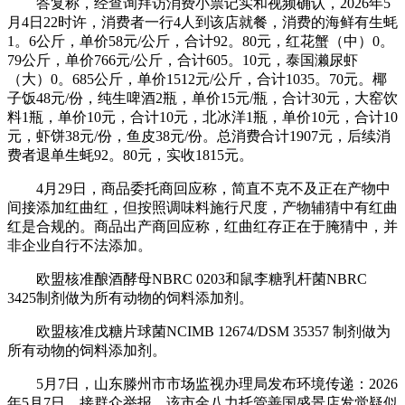
答复称，经查询拜访消费小票记实和视频确认，2026年5
月4日22时许，消费者一行4人到该店就餐，消费的海鲜有生蚝
1。6公斤，单价58元/公斤，合计92。80元，红花蟹（中）0。
79公斤，单价766元/公斤，合计605。10元，泰国濑尿虾
（大）0。685公斤，单价1512元/公斤，合计1035。70元。椰
子饭48元/份，纯生啤酒2瓶，单价15元/瓶，合计30元，大窑饮
料1瓶，单价10元，合计10元，北冰洋1瓶，单价10元，合计10
元，虾饼38元/份，鱼皮38元/份。总消费合计1907元，后续消
费者退单生蚝92。80元，实收1815元。
4月29日，商品委托商回应称，简直不克不及正在产物中
间接添加红曲红，但按照调味料施行尺度，产物辅猜中有红曲
红是合规的。商品出产商回应称，红曲红存正在于腌猜中，并
非企业自行不法添加。
欧盟核准酿酒酵母NBRC 0203和鼠李糖乳杆菌NBRC
3425制剂做为所有动物的饲料添加剂。
欧盟核准戊糖片球菌NCIMB 12674/DSM 35357 制剂做为
所有动物的饲料添加剂。
5月7日，山东滕州市市场监视办理局发布环境传递：2026
年5月7日，接群众举报，该市金八力托管善国盛景店发觉疑似