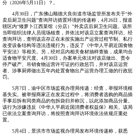
分（2026年5月11日）？。
4月30日，广东佛山顺德大良街道市场监管所发布关于“外
卖后厨卫生问题”查询拜访措置环境的传递称，4月26日，报道
辖区内“矮萝卜江西菜馆（分店）”外卖店后厨卫生问题。该所
当即组织法律人员现场核查，并依法对该店立案查询拜访。经
查询拜访，查明该店存正在未按实施出产运营过程节制、私行
改变设备结构等违法违规行为，违反了《中华人平易近国食物
平安法》等相关。另，经对店内相关食材抽样查验，成果均合
适食物平安尺度。4月30日，办案单元依法对该店做出、责令
停产破产、吊销食物运营许可证的行政惩罚，并对该店运营
者、涉事厨师做出五年内处置食物出产运营办理工做的行政惩
罚。
5月7日，渝中区市场监视办理局传递：经查，举报环境根
基失实。被举报商家正在发卖过程中，将消费者选购的商品插
手事后拆有同类商品的包拆袋归并称沉，以此添加商品分量。
该行为涉嫌违反《中华人平易近国消费者权益保》相关。该局
已依法立案查询拜访，将按照查询拜访环境依法依规庄重处
置。
5月4日，景洪市市场监视办理局发布环境传递称，获悉