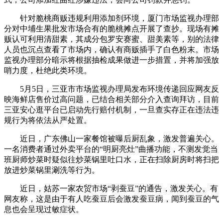
针对脆桃商贩违规利用添加剂环境，厦门市场监视办理部
分对中埔生果批发市场合有的脆桃摊点开展了查抄。现场有摊
贩认可利用清甜素，其成分包罗安赛蜜、甜美素等，别的法律
人员也沉点查看了市场内，确认有商贩插手了白色粉末。市场
监视办理部分暗示将根据抽检成果做进一步措置，并将加强放
哨力度，杜绝此类环境。
5月5日，三亚市市场监视办理局发布环境传递回应网友反
映海鲜店售价过高问题，已结合相关部分介入查询拜访，目前
三亚安心逛平台已启动先行赔付机制，一旦查实存正在违法违
规行为将依法从严处置。
近日，广东佛山一家餐馆被曝后厨乱象，激发普遍关心。
一名消费者通过外卖平台的“明厨亮灶”曲播功能，不测发觉当
班厨师炒菜时疑似往炒菜锅里吐口水，正在扫除厨房时将扫把
放进炒菜锅里涮洗等行为。
近日，姑苏一家农贸市场“剥蚕豆”的通告，激发关心。有
网友称，这是由于有人吃蚕豆后会激发蚕豆病，闻到蚕豆的气
息也会呈现过敏症状。