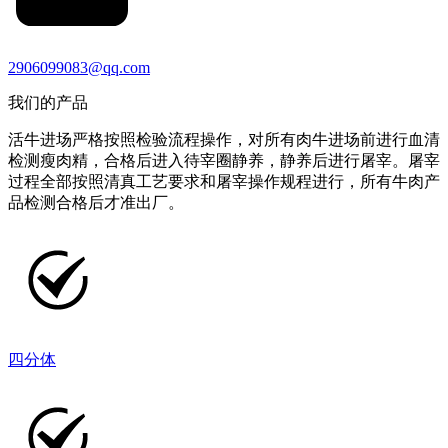
2906099083@qq.com
我们的产品
活牛进场严格按照检验流程操作，对所有肉牛进场前进行血清
检测瘦肉精，合格后进入待宰圈静养，静养后进行屠宰。屠宰
过程全部按照清真工艺要求和屠宰操作规程进行，所有牛肉产
品检测合格后才准出厂。
四分体