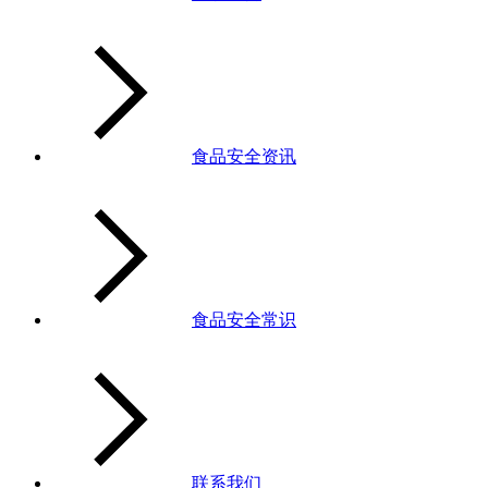
食品安全资讯
食品安全常识
联系我们