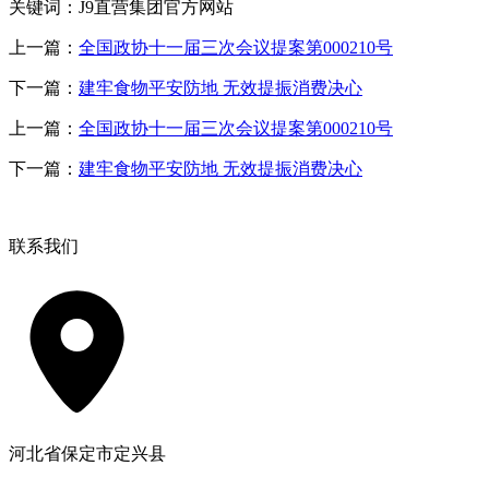
关键词：J9直营集团官方网站
上一篇：
全国政协十一届三次会议提案第000210号
下一篇：
建牢食物平安防地 无效提振消费决心
上一篇：
全国政协十一届三次会议提案第000210号
下一篇：
建牢食物平安防地 无效提振消费决心
联系我们
河北省保定市定兴县