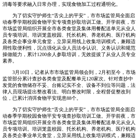
消毒等要求融入日常办理，实现食物加工过程通明化。
为了切实守护师生“舌尖上的平安”，市市场监管局全面启
动春季学期校园食物平安专项查抄取培训工做。开学前夜，市
市场监管局组织开展全市各类食堂及集体用餐配送单元从业人
员专项培训。培训笼盖校园、托长机构、养老机构、医疗机构
及各类企事业单元食堂，立异采用线上收集培训模式，兼顾适
用性取便利性，沉点强化从业人员法令认识、义务认识和规范
操做能力，累计1200余人参取培训，无效提拔了从业人员专业
素养。
3月10日，记者从市市场监管局领会到，2月初至今，市场
监管部分累计查抄各类食堂及配餐单元120家次。针对查抄中
发觉的食物储存不妥、台账记实不全、设备不到位等问题，法
律人员现场提出整改看法、明白整改时限，全程督促整改到
位，已累计消弭食物平安现患88个。
为了切实守护师生“舌尖上的平安”，市市场监管局全面启
动春季学期校园食物平安专项查抄取培训工做。开学前夜，市
市场监管局组织开展全市各类食堂及集体用餐配送单元从业人
员专项培训。培训笼盖校园、托长机构、养老机构、医疗机构
及各类企事业单元食堂，立异采用线上收集培训模式，兼顾适