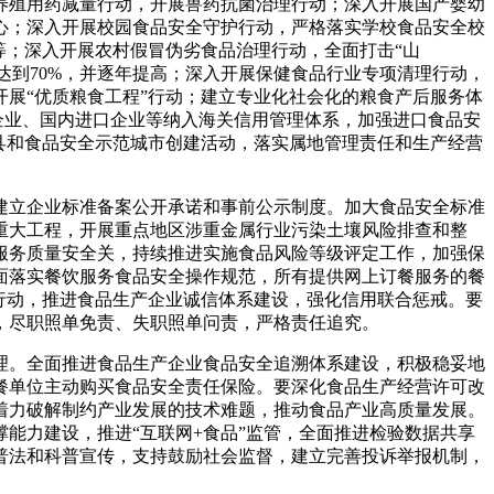
养殖用药减量行动，开展兽药抗菌治理行动；深入开展国产婴幼
心；深入开展校园食品安全守护行动，严格落实学校食品安全校
等；深入开展农村假冒伪劣食品治理行动，全面打击“山
达到70%，并逐年提高；深入开展保健食品行业专项清理行动，
展“优质粮食工程”行动；建立专业化社会化的粮食产后服务体
企业、国内进口企业等纳入海关信用管理体系，加强进口食品安
县和食品安全示范城市创建活动，落实属地管理责任和生产经营
立企业标准备案公开承诺和事前公示制度。加大食品安全标准
重大工程，开展重点地区涉重金属行业污染土壤风险排查和整
服务质量安全关，持续推进实施食品风险等级评定工作，加强保
面落实餐饮服务食品安全操作规范，所有提供网上订餐服务的餐
行动，推进食品生产企业诚信体系建设，强化信用联合惩戒。要
，尽职照单免责、失职照单问责，严格责任追究。
。全面推进食品生产企业食品安全追溯体系建设，积极稳妥地
餐单位主动购买食品安全责任保险。要深化食品生产经营许可改
着力破解制约产业发展的技术难题，推动食品产业高质量发展。
能力建设，推进“互联网+食品”监管，全面推进检验数据共享
普法和科普宣传，支持鼓励社会监督，建立完善投诉举报机制，