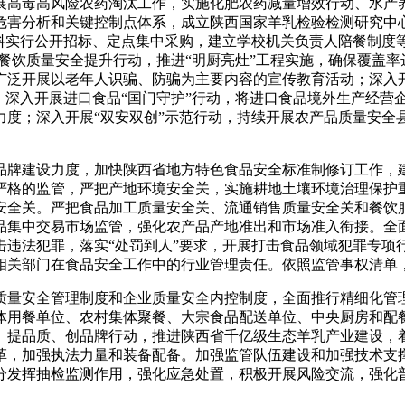
展高毒高风险农药淘汰工作，实施化肥农药减量增效行动、水产
危害分析和关键控制点体系，成立陕西国家羊乳检验检测研究中
料实行公开招标、定点集中采购，建立学校机关负责人陪餐制度
展餐饮质量安全提升行动，推进“明厨亮灶”工程实施，确保覆盖率
广泛开展以老年人识骗、防骗为主要内容的宣传教育活动；深入开
；深入开展进口食品“国门守护”行动，将进口食品境外生产经营
力度；深入开展“双安双创”示范行动，持续开展农产品质量安全
设力度，加快陕西省地方特色食品安全标准制修订工作，建
严格的监管，严把产地环境安全关，实施耕地土壤环境治理保护
安全关。严把食品加工质量安全关、流通销售质量安全关和餐饮
品集中交易市场监管，强化农产品产地准出和市场准入衔接。全
击违法犯罪，落实“处罚到人”要求，开展打击食品领域犯罪专项
相关部门在食品安全工作中的行业管理责任。依照监管事权清单
全管理制度和企业质量安全内控制度，全面推行精细化管理
体用餐单位、农村集体聚餐、大宗食品配送单位、中央厨房和配
、提品质、创品牌行动，推进陕西省千亿级生态羊乳产业建设，
，加强执法力量和装备配备。加强监管队伍建设和加强技术支撑
分发挥抽检监测作用，强化应急处置，积极开展风险交流，强化