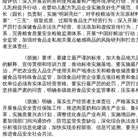
险评估；深入开展农药兽药使用减量和产地环境净化行动，开
儿乳粉提升行动，在婴幼儿配方乳品企业实施良好生产规范、
长（园长）负责制，实施“明厨亮灶”，对学校粮油等大宗原材
寨”、“三无”、假冒劣质、过期等食品生产经营行为；深入开
严厉打击保健食品非法生产经营、非法添加和虚假宣传行为，
系，完善粮食质量安全检验监测体系，开展“中国好粮油”行动
全监管，加强对食品走私相关重点敏感商品的风险研判和打击
者主体责任。
《措施》要求，要建立最严谨的标准，加大食品地方品牌建
的解释、宣传贯彻和培训力度，推动标准实施落地。要实施最
治，严把农业投入品生产使用关和产地准出关和粮食收储质量
健食品等特殊食品监管，加强食品经营企业重点项目检查和食
饮单位必须有实体店经营资格。要实行最严厉的处罚，严厉打
坚持最严肃的问责，明确各级政府食品安全监管事权，压实各
《措施》明确，落实生产经营者主体责任，严格落实质量安
开展食品安全责任保险工作，推进肉蛋奶和白酒生产企业、集
革，实施质量兴农计划，调整优化食品产业布局，实施增品种
要加强部门间沟通协作，防范监管失责缺位，深化综合执法改革
分析项目信息化建设，加快实现全程留痕、信息可追溯。要充
推进食品安全社会共治。