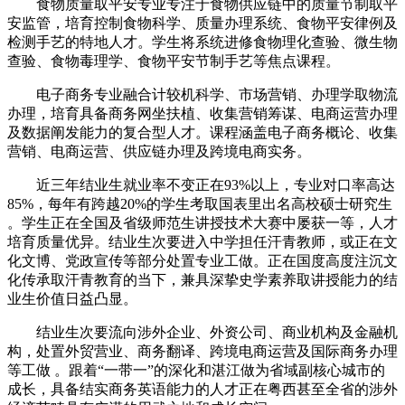
食物质量取平安专业专注于食物供应链中的质量节制取平
安监管，培育控制食物科学、质量办理系统、食物平安律例及
检测手艺的特地人才。学生将系统进修食物理化查验、微生物
查验、食物毒理学、食物平安节制手艺等焦点课程。
电子商务专业融合计较机科学、市场营销、办理学取物流
办理，培育具备商务网坐扶植、收集营销筹谋、电商运营办理
及数据阐发能力的复合型人才。课程涵盖电子商务概论、收集
营销、电商运营、供应链办理及跨境电商实务。
近三年结业生就业率不变正在93%以上，专业对口率高达
85%，每年有跨越20%的学生考取国表里出名高校硕士研究生
。学生正在全国及省级师范生讲授技术大赛中屡获一等，人才
培育质量优异。结业生次要进入中学担任汗青教师，或正在文
化文博、党政宣传等部分处置专业工做。正在国度高度注沉文
化传承取汗青教育的当下，兼具深挚史学素养取讲授能力的结
业生价值日益凸显。
结业生次要流向涉外企业、外资公司、商业机构及金融机
构，处置外贸营业、商务翻译、跨境电商运营及国际商务办理
等工做 。跟着“一带一”的深化和湛江做为省域副核心城市的
成长，具备结实商务英语能力的人才正在粤西甚至全省的涉外