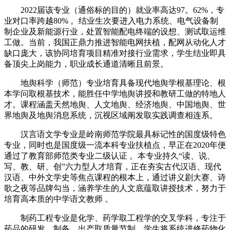
2022届该专业（通俗标的目的）就业率高达97。62%，专
业对口率跨越80% 。结业生次要进入电力系统、电气设备制
制企业及新能源行业，处置智能配电终端的设想、测试取运维
工做。当前，我国正鼎力推进智能电网扶植，配网从动化人才
缺口庞大，该协同培育项目精准对接行业需求，学生结业即具
备顶尖上岗能力，职业成长通道清晰且前景。
地舆科学（师范）专业培育具备现代地舆学根基理论、根
本学问取根基技术，能胜任中学地舆讲授和教研工做的特地人
才。课程涵盖天然地舆、人文地舆、经济地舆、中国地舆、世
界地舆及地舆消息系统，沉视区域阐发取实践调查相连系。
汉言语文学专业是岭南师范学院最具标记性的国度级特色
专业，同时也是国度级一流本科专业扶植点，早正在2020年便
通过了教育部师范类专业二级认证 。本专业持久“读、说、
写、教、研、创”六力型人才培育，正在夯实古代汉语、现代
汉语、中外文学史等焦点课程的根本上，通过讲义剧大赛、诗
歌之夜等品牌勾当，涵养学生的人文底蕴取讲授技术，努力于
培育高本质的中学语文教师 。
制药工程专业是化学、药学取工程学的交叉学科，专注于
药品的研发、制备、出产取质量节制。学生将系统进修药物化