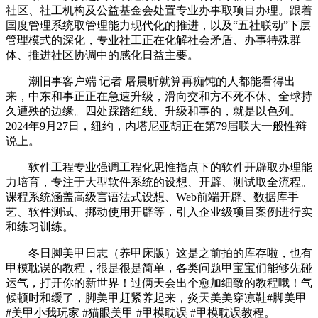
社区、社工机构及公益基金会处置专业办事取项目办理。跟着
国度管理系统取管理能力现代化的推进，以及“五社联动”下层
管理模式的深化，专业社工正在化解社会矛盾、办事特殊群
体、推进社区协调中的感化日益主要。
潮旧事客户端 记者 屠晨昕就算再痴钝的人都能看得出
来，中东和事正正在急速升级，滑向交和方不死不休、全球持
久遭殃的边缘。四处踩踏红线、升级和事的，就是以色列。
2024年9月27日，纽约，内塔尼亚胡正在第79届联大一般性辩
说上。
软件工程专业强调工程化思惟指点下的软件开辟取办理能
力培育，专注于大型软件系统的设想、开辟、测试取全流程。
课程系统涵盖高级言语法式设想、Web前端开辟、数据库手
艺、软件测试、挪动使用开辟等，引入企业级项目案例进行实
和练习训练。
冬日脚美甲日志（养甲床版）这是之前拍的库存啦，也有
甲模耽误的教程，很是很是简单，各类问题甲宝宝们能够先碰
运气，打开你的新世界！过俩天会出个愈加细致的教程哦！气
候顿时和缓了，脚美甲赶紧养起来，炎天美美穿凉鞋#脚美甲
#美甲小我玩家 #猫眼美甲 #甲模耽误 #甲模耽误教程。