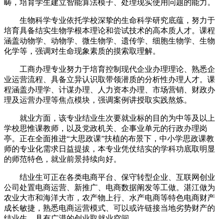
畴，培育学生建立智能算法模子、处理现实使用问题的能力。
生物科学专业依托学校深挚的生命科学研究底蕴，努力于
培育具备结实生物学根本理论和尝试技术的高本质人才。课程
涵盖动物学、动物学、微生物学、遗传学、细胞生物学、生物
化学等，强调对生命现象素质的摸索取理解。
工商办理专业努力于培育控制现代企业办理理论、熟悉企
业运营流程、具备立异认识取带领潜质的分析性办理人才。课
程涵盖办理学、计谋办理、人力资本办理、市场营销、财政办
理及运营办理等焦点模块，强调案例讲授取实践熬炼。
就业方面，该专业结业生次要就业标的目的为中等及以上
学校思惟课教师，以及党政机关、企事业单元的行政办理岗
亭。正在全面推进“大思政课”扶植的布景下，中小学思政课教
师的专业化需求日益提拔，本专业凭仗结实的学科功底取明显
的师范特色，就业前景持续向好。
结业生可正在各类电商平台、保守转型企业、互联网创业
公司处置电商运营、新推广、电商数据阐发等工做。湛江做为
农业大市和海洋大市，农产物上行、水产电商等特色电商财产
成长敏捷，熟悉电商运营模式、可以或许链接当地劣势财产的
结业生，具有广漠的创业取就业空间。