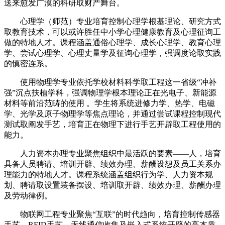
送来愈发广漠的科研取财产舞台。
心理学（师范）专业培育控制心理学根基理论、研究方式
取教育技术，可以或许胜任中小学心理健康教育及心理征询工
做的特地人才。课程涵盖通俗心理学、成长心理学、教育心理
学、尝试心理学、心理丈量学及征询心理学，强调度论取实践
的慎密连系。
使用物理学专业依托学校材料科学取工程这一省级“冲补
强”沉点扶植学科，强调物理学根本理论正在光电子、新能源
材料等前沿范畴的使用 。学生将系统进修力学、热学、电磁
学、光学及原子物理学等焦点理论，并通过尝试课程控制现代
测试取阐发手艺，培育正在物理下进行手艺开辟取工程使用的
能力。
人力资本办理专业聚焦组织中最活跃的要素——人，培育
具备人员聘请、培训开辟、绩效办理、薪酬设想及员工关系办
理能力的特地人才。课程系统涵盖组织行为学、人力资本规
划、聘请取设置装备摆设、培训取开辟、绩效办理、薪酬办理
及劳动律例。
物联网工程专业聚焦“互联”的时代趋向，培育控制传感器
手艺、RFID手艺、无线通信收集及嵌入式系统开辟的高本质