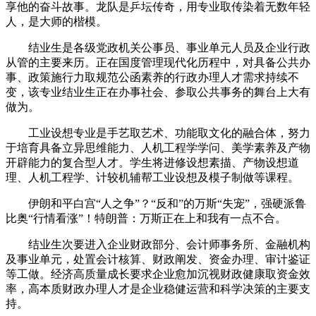
享他的奋斗故事。龙队是乒坛传奇，用专业取传染着无数年轻
人，是大师的楷模。
结业生是各级党政机关公事员、事业单元人员及企业行政
从管的主要来历。正在国度管理现代化历程中，对具备公共办
事、政策施行力取规范公函素养的行政办理人才需求持续不
变，该专业结业生正在办事社会、参取公共事务的舞台上大有
做为。
工业设想专业是手艺取艺术、功能取文化的融合体，努力
于培育具备立异思维能力、人机工程学学问、美学素养及产物
开辟能力的复合型人才。学生将进修设想素描、产物设想道
理、人机工程学、计较机辅帮工业设想及模子制做等课程。
伊朗和平白宫“人之争”？“反和”的万斯“失宠”，强硬派鲁
比奥“行情看涨”！特朗普：万斯正在上和我有一点不合。
结业生次要进入企业财政部分、会计师事务所、金融机构
及事业单元，处置会计核算、财政阐发、资金办理、审计鉴证
等工做。经济高质量成长要求企业愈加沉视财政健康取资金效
率，高本质财政办理人才是企业稳健运营和科学决策的主要支
持。