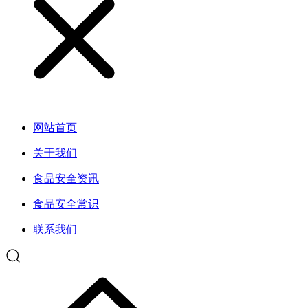
网站首页
关于我们
食品安全资讯
食品安全常识
联系我们