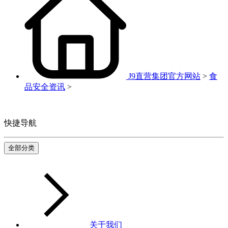
J9直营集团官方网站
>
食
品安全资讯
>
快捷导航
全部分类
关于我们