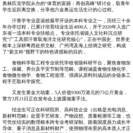
奥林匹克学院从办的“体育的富丽：再创高峰”研讨会，取青年
学生近距离交换，分享他六金奥运生活生计的心过程。
汗青学专业是该校最早开设的本科专业之一，历经三十余
年办学过程，已累计培育结业生近4000人，并于2020年入选广
东省一流本科专业扶植点 。专业依托省级人文社科沉点研
究“广工具部汗青取海洋文化研究核心”，正在中国史、世界史
根本上深耕粤西处所文献、广州湾及海上丝绸之研究，构成
了“新文科”视野下的特色讲授标的目的 。
食物科学取工程专业依托学校省级科研平台，聚焦食物加
工、保藏、养分及平安节制等范畴。课程涵盖食物生物化学、
食物微生物学、食物工程道理、强调从原料到成品的全链条工
程手艺取科学探究。
又发生黄金大劫案，5人价值9300万港元的73公斤黄金，
警方3月21日正在发布会上披露做案手法。
结业生可正在科研院所、高科技企业（出格是光电消息、
新材料范畴）处置手艺研发、产物设想、质量检测等工做，也
可凭仗结实的数理根本跨专业考研深制。跟着国度鼎力成长半
导体、量子消息及新材料财产，使用物理布景的高本质人才正