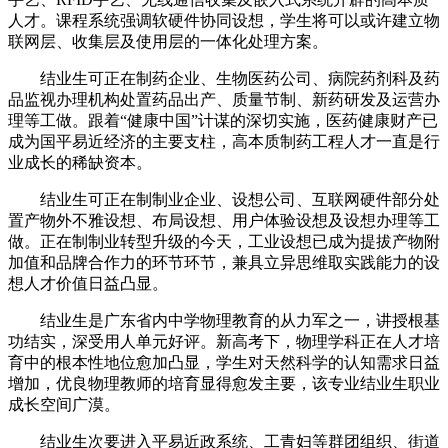
人才。课程系统强调软硬件协同设想，学生将可以或许建立物
联网层、收集层及使用层的一体化处理方案。
结业生可正在制药企业、生物医药公司、病院药剂科及药
品监视办理机构处置药品出产、质量节制、新药研发及运营办
理等工做。跟着“健康中国”计谋的深切实施，医药健康财产已
成为国平易近经济的主要支柱，高本质制药工程人才一直是行
业成长的稀缺资本。
结业生可正在制制业企业、设想公司、互联网硬件部分处
置产物外不雅设想、布局设想、用户体验设想及设想办理等工
做。正在制制业转型升级的今天，工业设想已成为提拔产物附
加值和品牌合作力的环节环节，兼具立异思维取实践能力的设
想人才价值日益凸显。
结业生是广东省内中学物理教育的从力军之一，讲授根基
功结实，深受用人单元好评。新高考下，物理学科正在人才培
育中的根本性地位愈加凸显，学生对天然科学的认知需求日益
增加，优良物理教师的培育显得愈发主要，该专业结业生职业
成长空间广漠。
结业生次要进入平易近政系统、工青妇等群团组织、街道