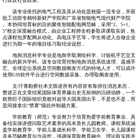
行政及社会政策。
该专业依托的电气工程及其从动化是校级一流专业，并获
批工信部专精特新财产学院和广东省智能电气现代财产学院
。本协同培育标的目的聚焦智能配电网范畴，采用“2。5+1。
5”校企深度融合模式，由企业工程师全程参取讲课取实训，焦
点课程包罗配网从动化、高电压手艺等，学生将进入合做企业
进行为期一年的项目练习取结业设想 。
地舆消息科学专业是地舆学取测绘科学、计较机手艺交叉
融合的新兴学科。该专业培育控制地舆消息系统道理、遥感手
艺、全球定位系统及空间数据阐发方式的特地人才，可以或许
使用GIS软件平台进行空间数据采集、办理取阐发使用。
文/汗青勘察社本文陈述所有内容皆有靠得住消息来历，
赘述正在文章结尾国际体育界爆出史无前例的沉磅动静，一个
权势巨子国际组织竟敢对超等大国美国出手，不是也不是，而
是间接拿出“禁赛”级此外制裁方案。
学前教育（师范）专业努力于培育热爱学前教育事业、具
备结实保讲授问取艺术素养的高本质长儿园教师。课程系统涵
盖学前教育学、学前儿童成长科学、学前卫生学、长儿园课程
及各范畴教育勾当设想，强调保育取教育融合、理论取实践并