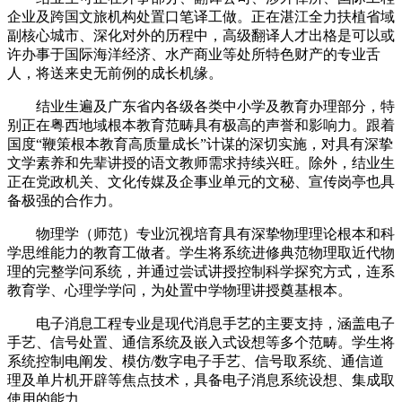
企业及跨国文旅机构处置口笔译工做。正在湛江全力扶植省域
副核心城市、深化对外的历程中，高级翻译人才出格是可以或
许办事于国际海洋经济、水产商业等处所特色财产的专业舌
人，将送来史无前例的成长机缘。
结业生遍及广东省内各级各类中小学及教育办理部分，特
别正在粤西地域根本教育范畴具有极高的声誉和影响力。跟着
国度“鞭策根本教育高质量成长”计谋的深切实施，对具有深挚
文学素养和先辈讲授的语文教师需求持续兴旺。除外，结业生
正在党政机关、文化传媒及企事业单元的文秘、宣传岗亭也具
备极强的合作力。
物理学（师范）专业沉视培育具有深挚物理理论根本和科
学思维能力的教育工做者。学生将系统进修典范物理取近代物
理的完整学问系统，并通过尝试讲授控制科学探究方式，连系
教育学、心理学学问，为处置中学物理讲授奠基根本。
电子消息工程专业是现代消息手艺的主要支持，涵盖电子
手艺、信号处置、通信系统及嵌入式设想等多个范畴。学生将
系统控制电阐发、模仿/数字电子手艺、信号取系统、通信道
理及单片机开辟等焦点技术，具备电子消息系统设想、集成取
使用的能力。