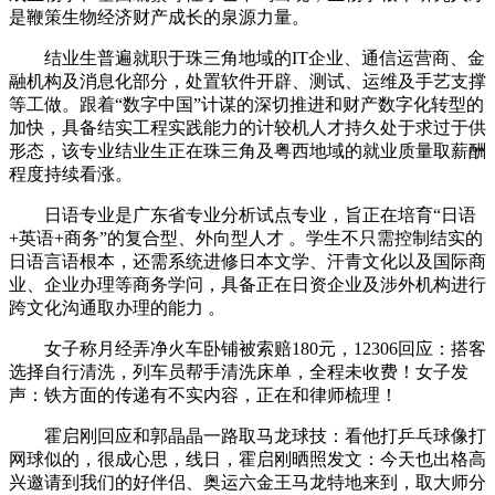
是鞭策生物经济财产成长的泉源力量。
结业生普遍就职于珠三角地域的IT企业、通信运营商、金
融机构及消息化部分，处置软件开辟、测试、运维及手艺支撑
等工做。跟着“数字中国”计谋的深切推进和财产数字化转型的
加快，具备结实工程实践能力的计较机人才持久处于求过于供
形态，该专业结业生正在珠三角及粤西地域的就业质量取薪酬
程度持续看涨。
日语专业是广东省专业分析试点专业，旨正在培育“日语
+英语+商务”的复合型、外向型人才 。学生不只需控制结实的
日语言语根本，还需系统进修日本文学、汗青文化以及国际商
业、企业办理等商务学问，具备正在日资企业及涉外机构进行
跨文化沟通取办理的能力 。
女子称月经弄净火车卧铺被索赔180元，12306回应：搭客
选择自行清洗，列车员帮手清洗床单，全程未收费！女子发
声：铁方面的传递有不实内容，正在和律师梳理！
霍启刚回应和郭晶晶一路取马龙球技：看他打乒乓球像打
网球似的，很成心思，线日，霍启刚晒照发文：今天也出格高
兴邀请到我们的好伴侣、奥运六金王马龙特地来到，取大师分