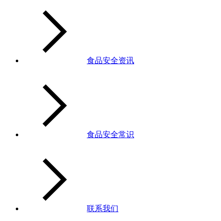
食品安全资讯
食品安全常识
联系我们