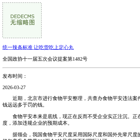
统一辣条标准 让吃货吃上定心丸
全国政协十一届五次会议提案第1482号
发布时间：
2026-03-27
近期，北京市进行食物平安整理，共查办食物平安违法案件151
钱远远多于罚的钱。
食物平安本来是底线，现正在反而不受企业实正注沉。正在国
度，添加违规企业的预期成本。
据领会，我国食物平安尺度采用国际尺度和国外先辈尺度的比例