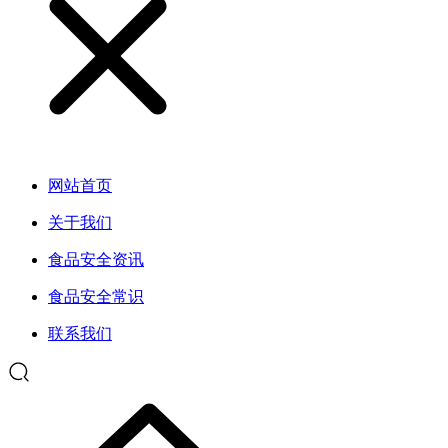
网站首页
关于我们
食品安全资讯
食品安全常识
联系我们