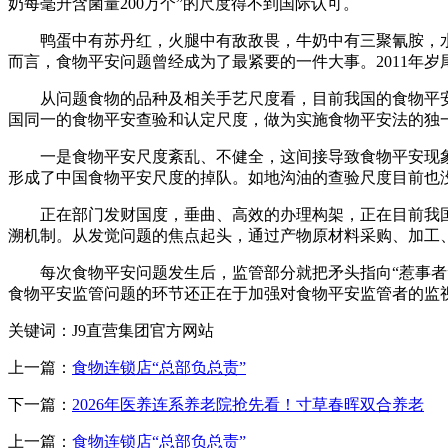
奶每毫升含菌量200万个”的尺度得不到国际认可。
鸭蛋中有苏丹红，火腿中有敌敌畏，牛奶中有三聚氰胺，水饺
而言，食物平安问题曾经成为了最紧要的一件大事。2011年
从问题食物的品种及相关手艺尺度看，目前我国的食物平安尺
国同一的食物平安查验和认定尺度，做为实施食物平安法的独
一是食物平安尺度紊乱、不健全，这间接导致食物平安现象频发
形成了中国食物平安尺度的掉队。如地沟油的查验尺度目前也
正在部门发财国度，垂曲、高效的办理构架，正在目前我国
溯机制。从发觉问题的焦点起头，通过产物原材料采购、加工
每次食物平安问题发生后，监管部分就把矛头指向“惹事者”
食物平安监管问题的环节还正在于加强对食物平安监管者的监
关键词：J9直营集团官方网站
上一篇：
食物连锁店“总部负总责”
下一篇：
2026年医养连系养老院抢先看！寸草春晖双合养老
上一篇：
食物连锁店“总部负总责”