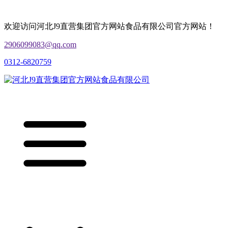
欢迎访问河北J9直营集团官方网站食品有限公司官方网站！
2906099083@qq.com
0312-6820759