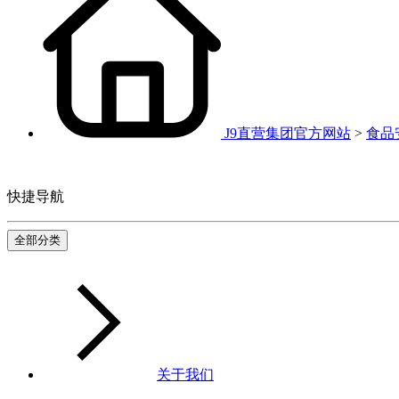
J9直营集团官方网站
>
食品
快捷导航
全部分类
关于我们