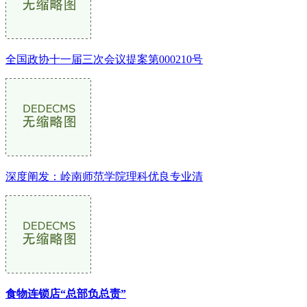
全国政协十一届三次会议提案第000210号
深度阐发：岭南师范学院理科优良专业清
食物连锁店“总部负总责”