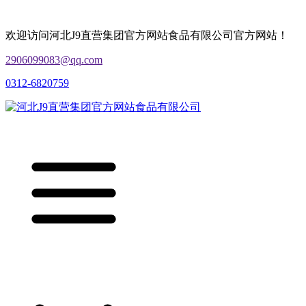
欢迎访问河北J9直营集团官方网站食品有限公司官方网站！
2906099083@qq.com
0312-6820759