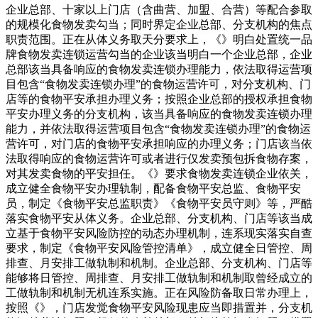
企业总部、十家以上门店（含曲营、加盟、合营）等配合参取
的规模化食物发卖勾当；同时界定企业总部、分支机构的焦点
职责范围。正在从体义务取天分要求上，《》明白处置统一品
牌食物发卖连锁运营勾当的企业该当明白一个企业总部，企业
总部该当具备响应的食物发卖连锁办理能力，依法取得运营项
目包含“食物发卖连锁办理”的食物运营许可，对分支机构、门
店等的食物平安承担办理义务；按照企业总部的授权承担食物
平安办理义务的分支机构，该当具备响应的食物发卖连锁办理
能力，并依法取得运营项目包含“食物发卖连锁办理”的食物运
营许可，对门店的食物平安承担响应的办理义务；门店该当依
法取得响应的食物运营许可或者进行仅发卖预包拆食物存案，
对其发卖食物的平安担任。《》要求食物发卖连锁企业依关，
成立健全食物平安办理轨制，配备食物平安总监、食物平安
员，制定《食物平安总监职责》《食物平安员守则》等，严酷
落实食物平安从体义务。企业总部、分支机构、门店等该当成
立基于食物平安风险防控的动态办理机制，连系现实落实自查
要求，制定《食物平安风险管控清单》，成立健全日管控、周
排查、月安排工做轨制和机制。企业总部、分支机构、门店等
能够将日管控、周排查、月安排工做轨制和机制取曾经成立的
工做轨制和机制无机连系实施。正在风险防备取日常办理上，
按照《》，门店发觉食物平安风险现患应当即措置并，分支机