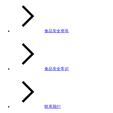
食品安全资讯
食品安全常识
联系我们