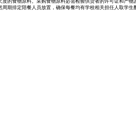
尺度的食物原料。采购食物原料必需检验供货者的许可证和产物及
然周期排定陪餐人员放置，确保每餐均有学校相关担任人取学生