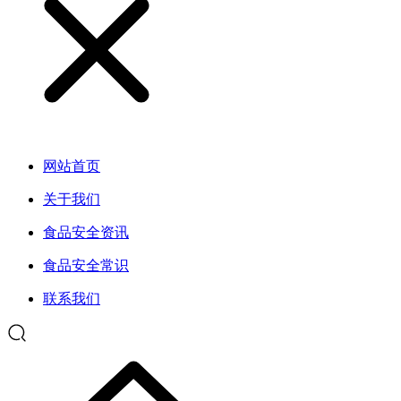
网站首页
关于我们
食品安全资讯
食品安全常识
联系我们