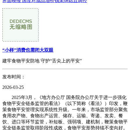
界面晚报 国度对成品油价钱采纳姑且调控
“小样”消费也需闭大双眼
建牢食物平安防地 守护“舌尖上的平安”
发布时间：
2026-03-25
2025年3月，《地方办公厅 国务院办公厅关于进一步强化
食物平安全链条监管的看法》（以下简称《看法》）印发，鞭
策食物平安管理实现系统性升级。一年来，市场监管部分聚焦
食用农产物、食物出产运营、储存、运输、寄递、发卖、餐
饮、进口等环节监管，补短板、强弱项、建机制，鞭策食物平
安全链条监管取得阶段性成效，食物平安形势持续不变向好。