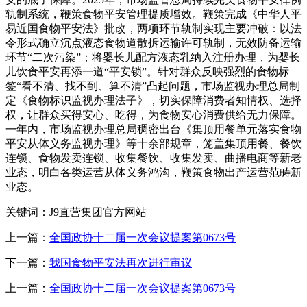
轨制系统，鞭策食物平安管理提质增效。鞭策完成《中华人平
易近国食物平安法》批改，两项环节轨制实现主要冲破：以法
令形式确立沉点液态食物道散拆运输许可轨制，无效防备运输
环节“二次污染”；将婴长儿配方液态乳纳入注册办理，为婴长
儿饮食平安再添一道“平安锁”。针对群众反映强烈的食物标
签“看不清、找不到、算不清”凸起问题，市场监视办理总局制
定《食物标识监视办理法子》，切实保障消费者知情权、选择
权，让群众买得安心、吃得，为食物安心消费供给无力保障。
一年内，市场监视办理总局稠密出台《集顶用餐单元落实食物
平安从体义务监视办理》等十余部规章，笼盖集顶用餐、餐饮
连锁、食物发卖连锁、收集餐饮、收集发卖、曲播电商等新老
业态，明白各类运营从体义务鸿沟，鞭策食物出产运营范畴新
业态。
关键词：J9直营集团官方网站
上一篇：
全国政协十二届一次会议提案第0673号
下一篇：
我国食物平安法再次进行审议
上一篇：
全国政协十二届一次会议提案第0673号