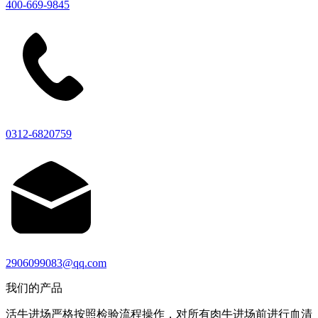
400-669-9845
0312-6820759
2906099083@qq.com
我们的产品
活牛进场严格按照检验流程操作，对所有肉牛进场前进行血清