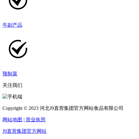
牛副产品
预制菜
关注我们
Copyright © 2023 河北J9直营集团官方网站食品有限公司
网站地图
| 营业执照
J9直营集团官方网站