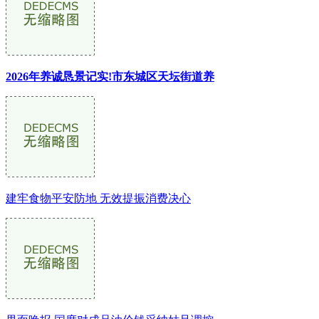
2026年养诚恳景记实!市东城区天坛街道养
建牢食物平安防地 无效提振消费决心