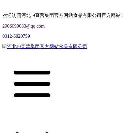
欢迎访问河北J9直营集团官方网站食品有限公司官方网站！
2906099083@qq.com
0312-6820759