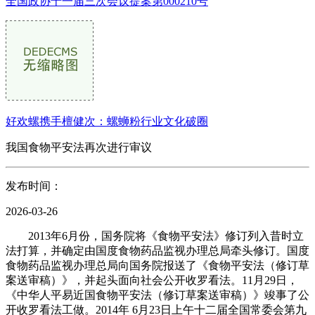
全国政协十一届三次会议提案第000210号
好欢螺携手檀健次：螺蛳粉行业文化破圈
我国食物平安法再次进行审议
发布时间：
2026-03-26
2013年6月份，国务院将《食物平安法》修订列入昔时立
法打算，并确定由国度食物药品监视办理总局牵头修订。国度
食物药品监视办理总局向国务院报送了《食物平安法（修订草
案送审稿）》，并起头面向社会公开收罗看法。11月29日，
《中华人平易近国食物平安法（修订草案送审稿）》竣事了公
开收罗看法工做。2014年 6月23日上午十二届全国常委会第九