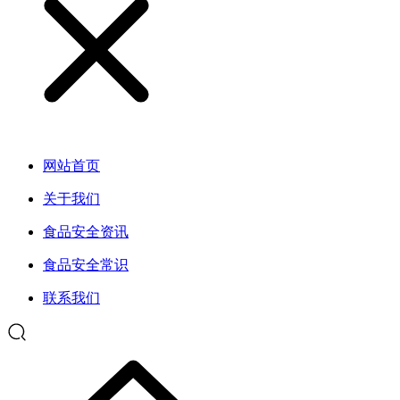
网站首页
关于我们
食品安全资讯
食品安全常识
联系我们