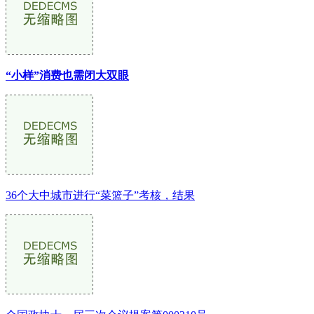
“小样”消费也需闭大双眼
36个大中城市进行“菜篮子”考核，结果