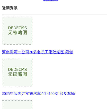
近期资讯
河南漯河一公司20多名员工呕吐送医 疑似
2025年我国共实施汽车召回190次 涉及车辆