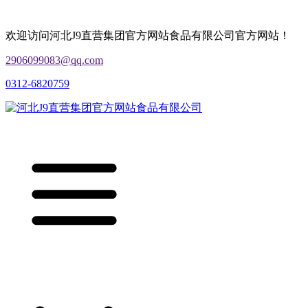
欢迎访问河北J9直营集团官方网站食品有限公司官方网站！
2906099083@qq.com
0312-6820759