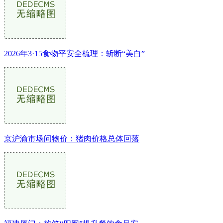
2026年3·15食物平安全梳理：斩断“美白”
京沪渝市场问物价：猪肉价格总体回落