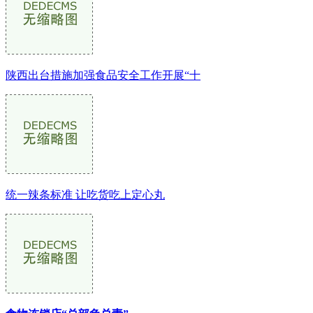
陕西出台措施加强食品安全工作开展“十
统一辣条标准 让吃货吃上定心丸