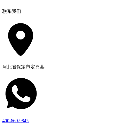
联系我们
河北省保定市定兴县
400-669-9845