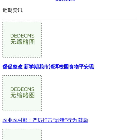
近期资讯
督促整改 新学期我市消弭校园食物平安现
农业农村部：严厉打击“炒猪”行为 鼓励